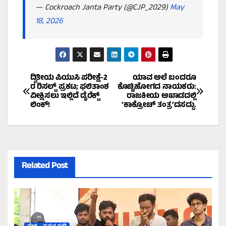
— Cockroach Janta Party (@CJP_2029)
May
18, 2026
Post
ದ್ವಿತೀಯ ಪಿಯುಸಿ ಪರೀಕ್ಷೆ-2
ಯಾವ ಅಲೆ ಬಂದರೂ
ರ ರಿಸಲ್ಟ್ ಪ್ರಕಟ; ಫಲಿತಾಂಶ
ಕೊಚ್ಚಿಹೋಗದ ನಾಯಕರು:
ವೀಕ್ಷಿಸಲು ಇಲ್ಲಿದೆ ಡೈರೆಕ್ಟ್
ರಾಜಕೀಯ ಅಖಾಡದಲ್ಲಿ
navigation
ಲಿಂಕ್!
‘ಕಾಕ್ರೋಚ್ ತಂತ್ರ’ದಸದ್ದು.
Related Post