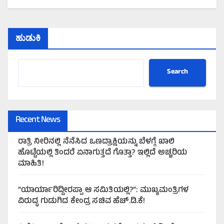
ಹುಡುಕಿ
Search
Recent News
ರಾತ್ರಿ ನೀರಿನಲ್ಲಿ ನೆನೆಸಿದ ಒಣದ್ರಾಕ್ಷಿಯನ್ನು ಬೆಳಗ್ಗೆ ಖಾಲಿ
ಹೊಟ್ಟೆಯಲ್ಲಿ ತಿಂದರೆ ಏನಾಗುತ್ತದೆ ಗೊತ್ತಾ? ಇಲ್ಲಿದೆ ಅಚ್ಚರಿಯ
ಮಾಹಿತಿ!
“ಯಾರ್ಯಾರಿದ್ದೀರಪ್ಪಾ ಆ ಸಮಿತಿಯಲ್ಲಿ?”: ಮುಖ್ಯಮಂತ್ರಿಗಳ
ವಿರುದ್ಧ ಗುಡುಗಿದ ಕೇಂದ್ರ ಸಚಿವ ಹೆಚ್.ಡಿ.ಕೆ!