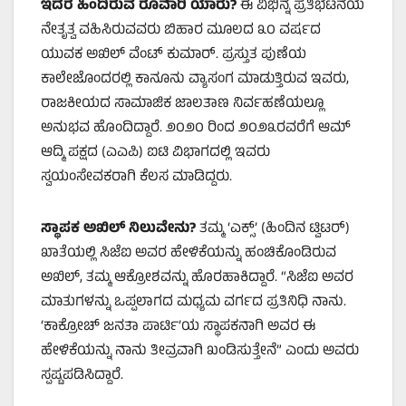
ಇದರ ಹಿಂದಿರುವ ರೂವಾರಿ ಯಾರು?
ಈ ವಿಭಿನ್ನ ಪ್ರತಿಭಟನೆಯ
ನೇತೃತ್ವ ವಹಿಸಿರುವವರು ಬಿಹಾರ ಮೂಲದ ೩೦ ವರ್ಷದ
ಯುವಕ ಅಖಿಲ್ ವೆಂಟ್ ಕುಮಾರ್. ಪ್ರಸ್ತುತ ಪುಣೆಯ
ಕಾಲೇಜೊಂದರಲ್ಲಿ ಕಾನೂನು ವ್ಯಾಸಂಗ ಮಾಡುತ್ತಿರುವ ಇವರು,
ರಾಜಕೀಯದ ಸಾಮಾಜಿಕ ಜಾಲತಾಣ ನಿರ್ವಹಣೆಯಲ್ಲೂ
ಅನುಭವ ಹೊಂದಿದ್ದಾರೆ. ೨೦೨೦ ರಿಂದ ೨೦೨೩ರವರೆಗೆ ಆಮ್
ಆದ್ಮಿ ಪಕ್ಷದ (ಎಎಪಿ) ಐಟಿ ವಿಭಾಗದಲ್ಲಿ ಇವರು
ಸ್ವಯಂಸೇವಕರಾಗಿ ಕೆಲಸ ಮಾಡಿದ್ದರು.
ಸ್ಥಾಪಕ ಅಖಿಲ್ ನಿಲುವೇನು?
ತಮ್ಮ ‘ಎಕ್ಸ್’ (ಹಿಂದಿನ ಟ್ವಿಟರ್)
ಖಾತೆಯಲ್ಲಿ ಸಿಜೆಐ ಅವರ ಹೇಳಿಕೆಯನ್ನು ಹಂಚಿಕೊಂಡಿರುವ
ಅಖಿಲ್, ತಮ್ಮ ಆಕ್ರೋಶವನ್ನು ಹೊರಹಾಕಿದ್ದಾರೆ. “ಸಿಜೆಐ ಅವರ
ಮಾತುಗಳನ್ನು ಒಪ್ಪಲಾಗದ ಮಧ್ಯಮ ವರ್ಗದ ಪ್ರತಿನಿಧಿ ನಾನು.
‘ಕಾಕ್ರೋಚ್ ಜನತಾ ಪಾರ್ಟಿ’ಯ ಸ್ಥಾಪಕನಾಗಿ ಅವರ ಈ
ಹೇಳಿಕೆಯನ್ನು ನಾನು ತೀವ್ರವಾಗಿ ಖಂಡಿಸುತ್ತೇನೆ” ಎಂದು ಅವರು
ಸ್ಪಷ್ಟಪಡಿಸಿದ್ದಾರೆ.