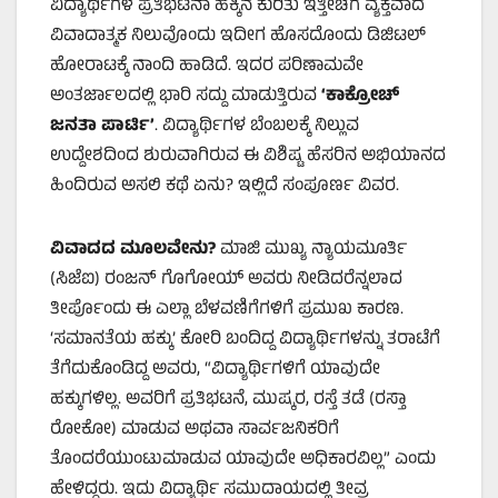
ವಿದ್ಯಾರ್ಥಿಗಳ ಪ್ರತಿಭಟನಾ ಹಕ್ಕಿನ ಕುರಿತು ಇತ್ತೀಚೆಗೆ ವ್ಯಕ್ತವಾದ
ವಿವಾದಾತ್ಮಕ ನಿಲುವೊಂದು ಇದೀಗ ಹೊಸದೊಂದು ಡಿಜಿಟಲ್
ಹೋರಾಟಕ್ಕೆ ನಾಂದಿ ಹಾಡಿದೆ. ಇದರ ಪರಿಣಾಮವೇ
ಅಂತರ್ಜಾಲದಲ್ಲಿ ಭಾರಿ ಸದ್ದು ಮಾಡುತ್ತಿರುವ
‘ಕಾಕ್ರೋಚ್
ಜನತಾ ಪಾರ್ಟಿ’
. ವಿದ್ಯಾರ್ಥಿಗಳ ಬೆಂಬಲಕ್ಕೆ ನಿಲ್ಲುವ
ಉದ್ದೇಶದಿಂದ ಶುರುವಾಗಿರುವ ಈ ವಿಶಿಷ್ಟ ಹೆಸರಿನ ಅಭಿಯಾನದ
ಹಿಂದಿರುವ ಅಸಲಿ ಕಥೆ ಏನು? ಇಲ್ಲಿದೆ ಸಂಪೂರ್ಣ ವಿವರ.
ವಿವಾದದ ಮೂಲವೇನು?
ಮಾಜಿ ಮುಖ್ಯ ನ್ಯಾಯಮೂರ್ತಿ
(ಸಿಜೆಐ) ರಂಜನ್ ಗೊಗೋಯ್ ಅವರು ನೀಡಿದರೆನ್ನಲಾದ
ತೀರ್ಪೊಂದು ಈ ಎಲ್ಲಾ ಬೆಳವಣಿಗೆಗಳಿಗೆ ಪ್ರಮುಖ ಕಾರಣ.
‘ಸಮಾನತೆಯ ಹಕ್ಕು’ ಕೋರಿ ಬಂದಿದ್ದ ವಿದ್ಯಾರ್ಥಿಗಳನ್ನು ತರಾಟೆಗೆ
ತೆಗೆದುಕೊಂಡಿದ್ದ ಅವರು, “ವಿದ್ಯಾರ್ಥಿಗಳಿಗೆ ಯಾವುದೇ
ಹಕ್ಕುಗಳಿಲ್ಲ. ಅವರಿಗೆ ಪ್ರತಿಭಟನೆ, ಮುಷ್ಕರ, ರಸ್ತೆ ತಡೆ (ರಸ್ತಾ
ರೋಕೋ) ಮಾಡುವ ಅಥವಾ ಸಾರ್ವಜನಿಕರಿಗೆ
ತೊಂದರೆಯುಂಟುಮಾಡುವ ಯಾವುದೇ ಅಧಿಕಾರವಿಲ್ಲ” ಎಂದು
ಹೇಳಿದ್ದರು. ಇದು ವಿದ್ಯಾರ್ಥಿ ಸಮುದಾಯದಲ್ಲಿ ತೀವ್ರ