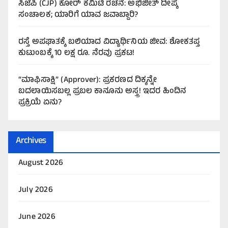
ಸಿಜೆಪಿ (CJP) ಕೋರ್ ಕಮಿಟಿ ರಚನೆ: ಅಭಿಜೀತ್ ದೀಪ್ಕೆ
ಸಂಚಾಲಕ; ಯಾರಿಗೆ ಯಾವ ಜವಾಬ್ದಾರಿ?
ರಸ್ತೆ ಅಪಘಾತಕ್ಕೆ ಬಲಿಯಾದ ವಿದ್ಯಾರ್ಥಿನಿಯ ಜೀವ: ಶೋಕತಪ್ತ
ಕುಟುಂಬಕ್ಕೆ 10 ಲಕ್ಷ ರೂ. ನೆರವು ಪ್ರಕಟ!
“ಮಾಫಿಸಾಕ್ಷಿ” (Approver): ಪ್ರಕರಣದ ದಿಕ್ಕನ್ನೇ
ಬದಲಾಯಿಸಬಲ್ಲ ಪ್ರಬಲ ಕಾನೂನು ಅಸ್ತ್ರ! ಇದರ ಹಿಂದಿನ
ಪ್ರಕ್ರಿಯೆ ಏನು?
Archives
August 2026
July 2026
June 2026