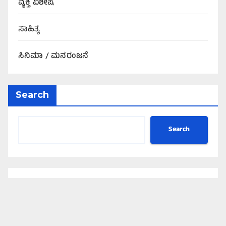
ವ್ಯಕ್ತಿ ವಿಶೇಷ
ಸಾಹಿತ್ಯ
ಸಿನಿಮಾ / ಮನರಂಜನೆ
Search
Search