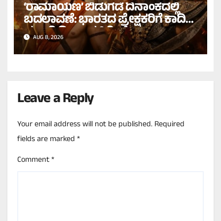
‘ರಾಮಾಯಣ’ ಬಿಡುಗಡೆ ದಿನಾಂಕದಲ್ಲಿ
ಬದಲಾವಣೆ: ಭಾರತದ ಪ್ರೇಕ್ಷಕರಿಗೆ ಕಾದಿದೆ
ಭರ್ಜರಿ ದೀಪಾವಳಿ ಗಿಫ್ಟ್!
AUG 8, 2026
Leave a Reply
Your email address will not be published.
Required
fields are marked
*
Comment
*