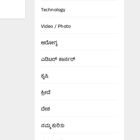
Technology
Video / Photo
ಆರೋಗ್ಯ
ಎಡಿಟರ್‌ ಕಾರ್ನರ್
ಕೃಷಿ
ಕ್ರೀಡೆ
ದೇಶ
ನಮ್ಮ ಕುರಿತು