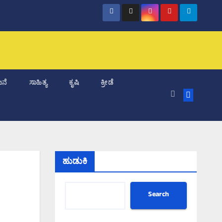
ನೆ
ಸಾಹಿತ್ಯ
ಕೃಷಿ
ಕ್ರೀಡೆ
ಹುಡುಕಿ
Search