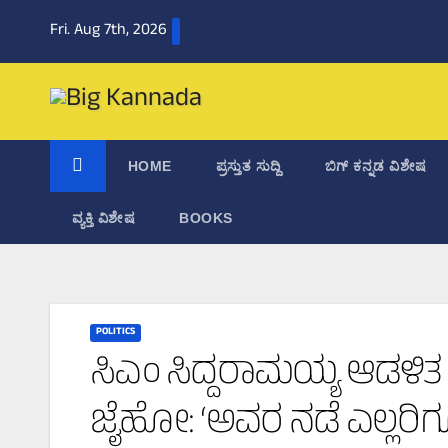
Skip
Fri. Aug 7th, 2026
to
content
HOME
ಪ್ರಸ್ತುತ ಸುದ್ದಿ
ಬಿಗ್‌ ಕನ್ನಡ ವಿಶೇಷ
ವ್ಯಕ್ತಿ ವಿಶೇಷ
BOOKS
POLITICS
ಸಿಎಂ ಸಿದ್ದರಾಮಯ್ಯ ಆಡಳಿತ
ಜೈಹೋ: ‘ಅವರ ನಡೆ ಎಲ್ಲರಿ