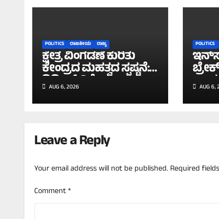
POLITICS
ರಾಜಕೀಯ
ರಾಜ್ಯ
POLITICS
ಕ್ಷೇತ್ರ ವಿಂಗಡಣೆ ಕುರಿತು
ಇನ್‌ಸ
ಕೇಂದ್ರದ ಮಹತ್ವದ ಸ್ಪಷ್ಟನೆ:
ಬ್ರೇಕ
ದಿಢೀರ್ ವಿಶೇಷ
ನಾಯ
AUG 6, 2026
AUG 6, 
ಅಧಿವೇಶನದ ಪ್ರಸ್ತಾವನೆ
ಕೇಜ್ರಿ
ಇಲ್ಲ ಎಂದ ಸರ್ಕಾರ!
Leave a Reply
Your email address will not be published.
Required fiel
Comment
*