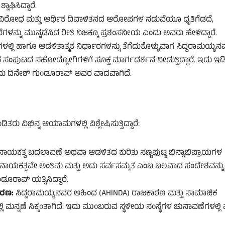
ಘಿಸಿದ್ದಾರೆ.
ರ ವಿರೋಧ ಮತ್ತು ಆರ್ಥಿಕ ದಿವಾಳಿತನದ ಆರೋಪಗಳ ನಡುವೆಯೂ ಧೃತಿಗೆಡದೆ,
 ಮುನ್ನಡೆಸಿದ ರೀತಿ ನಿಜಕ್ಕೂ ಪ್ರಶಂಸನೀಯ ಎಂದು ಅವರು ಹೇಳಿದ್ದಾರೆ.
ೆಗಳಲ್ಲಿ ಹಾಗೂ ಆಡಳಿತಾತ್ಮಕ ನಿರ್ಧಾರಗಳನ್ನು ತೆಗೆದುಕೊಳ್ಳುವಾಗ ಸಿದ್ದರಾಮಯ್ಯನ
ುಟದ ಸಹೋದ್ಯೋಗಿಗಳಿಗೆ ಸೂಕ್ತ ಮಾರ್ಗದರ್ಶನ ನೀಡುತ್ತಿದ್ದಾರೆ. ಇದು ಇ
ಎಂಬುದು ದಿನೇಶ್ ಗುಂಡೂರಾವ್ ಅವರ ವಾದವಾಗಿದೆ.
ವಿಭಿನ್ನ ಆಯಾಮಗಳಲ್ಲಿ ವಿಶ್ಲೇಷಿಸುತ್ತಿದ್ದಾರೆ:
ಿ ನಾಯಕತ್ವ ಬದಲಾವಣೆ ಅಥವಾ ಆಡಳಿತದ ಕುರಿತು ಸಣ್ಣಪುಟ್ಟ ಭಿನ್ನಾಭಿಪ್ರಾಯಗಳ
ಯನವರ ನಾಯಕತ್ವವೇ ಅಂತಿಮ ಮತ್ತು ಅದು ಸರ್ವಸಮ್ಮತ ಎಂಬ ಬಲವಾದ ಸಂದೇಶವನ್ನು
ರಾವ್ ಯತ್ನಿಸಿದ್ದಾರೆ.
ಕರಣ:
ಸಿದ್ದರಾಮಯ್ಯನವರ ಅಹಿಂದ (AHINDA) ರಾಜಕಾರಣ ಮತ್ತು ಸಾಮಾಜಿಕ
ಿ ಮನ್ನಣೆ ಸಿಕ್ಕಂತಾಗಿದೆ. ಇದು ಮುಂಬರುವ ಸ್ಥಳೀಯ ಸಂಸ್ಥೆಗಳ ಚುನಾವಣೆಗಳಲ್ಲಿ ಪಕ್