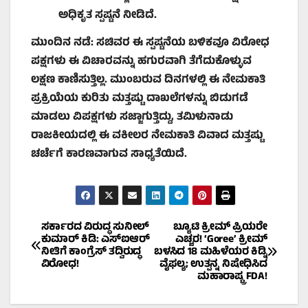
ಅಧಿಕೃತ ಸ್ಪಷ್ಟನೆ ನೀಡಿದೆ.
ಮುಂದಿನ ನಡೆ:
ಸಚಿವರ ಈ ಸ್ಪಷ್ಟನೆಯ ಬಳಿಕವೂ ವಿರೋಧ
ಪಕ್ಷಗಳು ಈ ವಿಚಾರವನ್ನು ಹಗುರವಾಗಿ ತೆಗೆದುಕೊಳ್ಳುವ
ಲಕ್ಷಣ ಕಾಣಿಸುತ್ತಿಲ್ಲ. ಮುಂಬರುವ ದಿನಗಳಲ್ಲಿ ಈ ನೇಮಕಾತಿ
ಪ್ರಕ್ರಿಯೆಯ ಕುರಿತು ಮತ್ತಷ್ಟು ದಾಖಲೆಗಳನ್ನು ಬಿಡುಗಡೆ
ಮಾಡಲು ವಿಪಕ್ಷಗಳು ಸಜ್ಜಾಗುತ್ತಿದ್ದು,
ತಮಿಳುನಾಡು
ರಾಜಕೀಯದಲ್ಲಿ ಈ ವಕೀಲರ ನೇಮಕಾತಿ ವಿವಾದ ಮತ್ತಷ್ಟು
ಚರ್ಚೆಗೆ ಕಾರಣವಾಗುವ ಸಾಧ್ಯತೆಯಿದೆ.
Post
ಸರ್ಕಾರದ ವಿರುದ್ಧ ಸುನೀಲ್
ಬ್ಯೂಟಿ ಕ್ರೀಮ್ ಪ್ರಿಯರೇ
ಕುಮಾರ್ ಕಿಡಿ: ಎಸ್‌ಐಆರ್
ಎಚ್ಚರ! ‘Goree’ ಕ್ರೀಮ್
ನೀತಿಗೆ ಕಾಂಗ್ರೆಸ್ ತದ್ವಿರುದ್ಧ
ಬಳಸಿದ 18 ಮಹಿಳೆಯರ ಕಿಡ್ನಿ
navigation
ವಿರೋಧ!
ವೈಫಲ್ಯ; ಉತ್ಪನ್ನ ನಿಷೇಧಿಸಿದ
ಮಹಾರಾಷ್ಟ್ರ FDA!