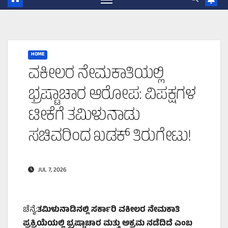
HOME
ವಕೀಲರ ನೇಮಕಾತಿಯಲ್ಲಿ
ಭ್ರಷ್ಟಾಚಾರ ಆರೋಪ: ವಿಪಕ್ಷಗಳ
ಟೀಕೆಗೆ ತಮಿಳುನಾಡು
ಸಚಿವರಿಂದ ಖಡಕ್ ತಿರುಗೇಟು!
JUL 7, 2026
ಚೆನೈ:
ತಮಿಳುನಾಡಿನಲ್ಲಿ ಸರ್ಕಾರಿ ವಕೀಲರ ನೇಮಕಾತಿ
ಪ್ರಕ್ರಿಯೆಯಲ್ಲಿ ಭ್ರಷ್ಟಾಚಾರ ಮತ್ತು ಅಕ್ರಮ ನಡೆದಿದೆ ಎಂಬ