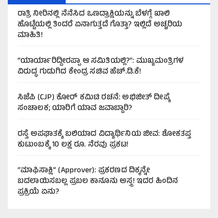
ರಾತ್ರಿ ನೀರಿನಲ್ಲಿ ನೆನೆಸಿದ ಒಣದ್ರಾಕ್ಷಿಯನ್ನು ಬೆಳಗ್ಗೆ ಖಾಲಿ
ಹೊಟ್ಟೆಯಲ್ಲಿ ತಿಂದರೆ ಏನಾಗುತ್ತದೆ ಗೊತ್ತಾ? ಇಲ್ಲಿದೆ ಅಚ್ಚರಿಯ
ಮಾಹಿತಿ!
“ಯಾರ್ಯಾರಿದ್ದೀರಪ್ಪಾ ಆ ಸಮಿತಿಯಲ್ಲಿ?”: ಮುಖ್ಯಮಂತ್ರಿಗಳ
ವಿರುದ್ಧ ಗುಡುಗಿದ ಕೇಂದ್ರ ಸಚಿವ ಹೆಚ್.ಡಿ.ಕೆ!
ಸಿಜೆಪಿ (CJP) ಕೋರ್ ಕಮಿಟಿ ರಚನೆ: ಅಭಿಜೀತ್ ದೀಪ್ಕೆ
ಸಂಚಾಲಕ; ಯಾರಿಗೆ ಯಾವ ಜವಾಬ್ದಾರಿ?
ರಸ್ತೆ ಅಪಘಾತಕ್ಕೆ ಬಲಿಯಾದ ವಿದ್ಯಾರ್ಥಿನಿಯ ಜೀವ: ಶೋಕತಪ್ತ
ಕುಟುಂಬಕ್ಕೆ 10 ಲಕ್ಷ ರೂ. ನೆರವು ಪ್ರಕಟ!
“ಮಾಫಿಸಾಕ್ಷಿ” (Approver): ಪ್ರಕರಣದ ದಿಕ್ಕನ್ನೇ
ಬದಲಾಯಿಸಬಲ್ಲ ಪ್ರಬಲ ಕಾನೂನು ಅಸ್ತ್ರ! ಇದರ ಹಿಂದಿನ
ಪ್ರಕ್ರಿಯೆ ಏನು?