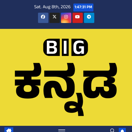
Skip
Sat. Aug 8th, 2026
1:47:32 PM
to
content