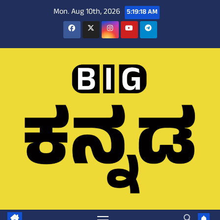
Skip
Mon. Aug 10th, 2026
5:19:19 AM
to
content