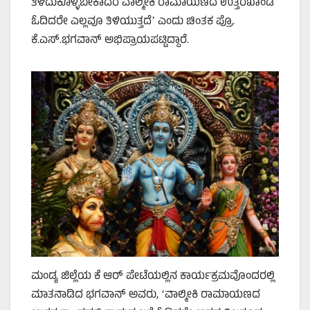
ತಿಳಿದುಕೊಳ್ಳಬೇಕಾದರೆ ವಾಲ್ಮೀಕಿ ರಾಮಾಯಣದ ಉತ್ತರಖಾಂಡ
ಓದಿದರೇ ಎಲ್ಲವೂ ತಿಳಿಯುತ್ತದೆʼ ಎಂದು ಚಿಂತಕ ಪ್ರೊ.
ಕೆ.ಎಸ್.ಭಗವಾನ್‌ ಅಭಿಪ್ರಾಯಪಟ್ಟಿದ್ದಾರೆ.
ಮಂಡ್ಯ ಜಿಲ್ಲೆಯ ಕೆ ಆರ್ ಪೇಟೆಯಲ್ಲಿನ ಕಾರ್ಯಕ್ರಮವೊಂದರಲ್ಲಿ
ಮಾತನಾಡಿದ ಭಗವಾನ್ ಅವರು, ‌ʻವಾಲ್ಮೀಕಿ ರಾಮಾಯಣದ