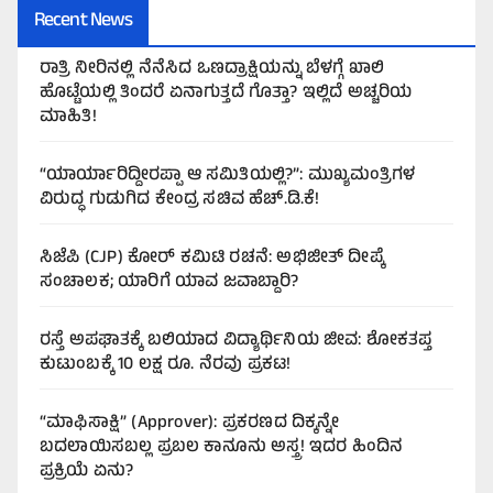
Recent News
ರಾತ್ರಿ ನೀರಿನಲ್ಲಿ ನೆನೆಸಿದ ಒಣದ್ರಾಕ್ಷಿಯನ್ನು ಬೆಳಗ್ಗೆ ಖಾಲಿ
ಹೊಟ್ಟೆಯಲ್ಲಿ ತಿಂದರೆ ಏನಾಗುತ್ತದೆ ಗೊತ್ತಾ? ಇಲ್ಲಿದೆ ಅಚ್ಚರಿಯ
ಮಾಹಿತಿ!
“ಯಾರ್ಯಾರಿದ್ದೀರಪ್ಪಾ ಆ ಸಮಿತಿಯಲ್ಲಿ?”: ಮುಖ್ಯಮಂತ್ರಿಗಳ
ವಿರುದ್ಧ ಗುಡುಗಿದ ಕೇಂದ್ರ ಸಚಿವ ಹೆಚ್.ಡಿ.ಕೆ!
ಸಿಜೆಪಿ (CJP) ಕೋರ್ ಕಮಿಟಿ ರಚನೆ: ಅಭಿಜೀತ್ ದೀಪ್ಕೆ
ಸಂಚಾಲಕ; ಯಾರಿಗೆ ಯಾವ ಜವಾಬ್ದಾರಿ?
ರಸ್ತೆ ಅಪಘಾತಕ್ಕೆ ಬಲಿಯಾದ ವಿದ್ಯಾರ್ಥಿನಿಯ ಜೀವ: ಶೋಕತಪ್ತ
ಕುಟುಂಬಕ್ಕೆ 10 ಲಕ್ಷ ರೂ. ನೆರವು ಪ್ರಕಟ!
“ಮಾಫಿಸಾಕ್ಷಿ” (Approver): ಪ್ರಕರಣದ ದಿಕ್ಕನ್ನೇ
ಬದಲಾಯಿಸಬಲ್ಲ ಪ್ರಬಲ ಕಾನೂನು ಅಸ್ತ್ರ! ಇದರ ಹಿಂದಿನ
ಪ್ರಕ್ರಿಯೆ ಏನು?