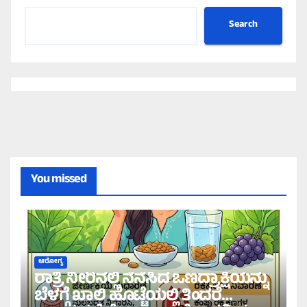
Search
You missed
ಆರೋಗ್ಯ
ರಾತ್ರಿ ನೀರಿನಲ್ಲಿ ನೆನೆಸಿದ ಒಣದ್ರಾಕ್ಷಿಯನ್ನು
ಬೆಳಗ್ಗೆ ಖಾಲಿ ಹೊಟ್ಟೆಯಲ್ಲಿ ತಿಂದರೆ