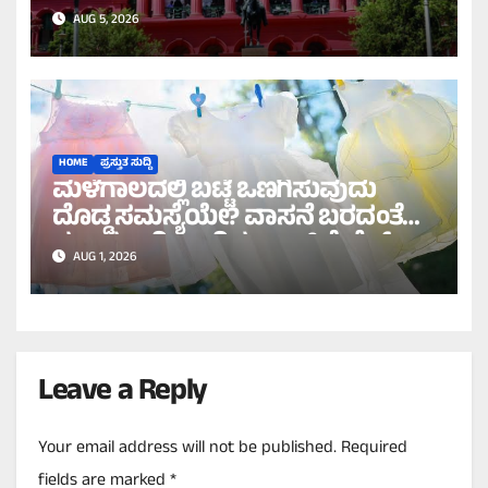
ದಾಖಲೆಗಳನ್ನು ಡಿಲೀಟ್ ಮಾಡಲು
AUG 5, 2026
ಹೈಕೋರ್ಟ್ ಸೂಚನೆ!
HOME
ಪ್ರಸ್ತುತ ಸುದ್ದಿ
ಮಳೆಗಾಲದಲ್ಲಿ ಬಟ್ಟೆ ಒಣಗಿಸುವುದು
ದೊಡ್ಡ ಸಮಸ್ಯೆಯೇ? ವಾಸನೆ ಬರದಂತೆ
ಸುಲಭವಾಗಿ ಒಣಗಿಸಲು ಇಲ್ಲಿವೆ ಬೆಸ್ಟ್
AUG 1, 2026
ಟಿಪ್ಸ್!
Leave a Reply
Your email address will not be published.
Required
fields are marked
*