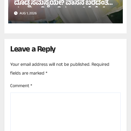
ದೊಡ್ಡ ಸಮಸ್ಯೆಯೇ? ವಾಸನೆ ಬರದಂತೆ
ಸುಲಭವಾಗಿ ಒಣಗಿಸಲು ಇಲ್ಲಿವೆ ಬೆಸ್ಟ್
AUG 1, 2026
ಟಿಪ್ಸ್!
Leave a Reply
Your email address will not be published.
Required
fields are marked
*
Comment
*