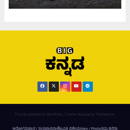
Proudly powered by WordPress
|
Theme:
Newsup
by
Themeansar
.
ಆರೋಗ್ಯ
ವಿಜ್ಞಾನ / ತಂತ್ರಜ್ಞಾನ
ವಾಣಿಜ್ಯ
ವ್ಯಕ್ತಿ ವಿಶೇಷ
Video / Photo
ನಮ್ಮ ಕುರಿತು