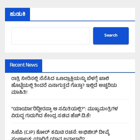
ಹುಡುಕಿ
Search
Recent News
ರಾತ್ರಿ ನೀರಿನಲ್ಲಿ ನೆನೆಸಿದ ಒಣದ್ರಾಕ್ಷಿಯನ್ನು ಬೆಳಗ್ಗೆ ಖಾಲಿ
ಹೊಟ್ಟೆಯಲ್ಲಿ ತಿಂದರೆ ಏನಾಗುತ್ತದೆ ಗೊತ್ತಾ? ಇಲ್ಲಿದೆ ಅಚ್ಚರಿಯ
ಮಾಹಿತಿ!
“ಯಾರ್ಯಾರಿದ್ದೀರಪ್ಪಾ ಆ ಸಮಿತಿಯಲ್ಲಿ?”: ಮುಖ್ಯಮಂತ್ರಿಗಳ
ವಿರುದ್ಧ ಗುಡುಗಿದ ಕೇಂದ್ರ ಸಚಿವ ಹೆಚ್.ಡಿ.ಕೆ!
ಸಿಜೆಪಿ (CJP) ಕೋರ್ ಕಮಿಟಿ ರಚನೆ: ಅಭಿಜೀತ್ ದೀಪ್ಕೆ
ಸಂಚಾಲಕ; ಯಾರಿಗೆ ಯಾವ ಜವಾಬ್ದಾರಿ?