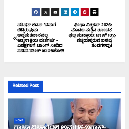
Post
ಪರಿಷತ್ ಕದನ: ‘ನಮಗೆ
ಫೀಫಾ ವಿಶ್ವಕಪ್ 2026:
ಬಿದ್ದಿರುವುದು
ಮೊದಲ ಸುತ್ತಿನ ರೋಚಕ
ಅಡ್ಡಮತದಾನವಲ್ಲ,
ಘಟ್ಟ ಮುಕ್ತಾಯ; ಟಾಪ್ 10
navigation
ಆತ್ಮಸಾಕ್ಷಿಯ ಮತಗಳು’ –
ಪಟ್ಟಿಯಲ್ಲಿರುವ ಬಲಿಷ್ಠ
ವಿಪಕ್ಷಗಳಿಗೆ ಟಾಂಗ್ ನೀಡಿದ
ತಂಡಗಳಿವು!
ಸಚಿವ ಸತೀಶ್ ಜಾರಕಿಹೊಳಿ!
Related Post
HOME
ಗಾಜಾ ವಿಚಾರದಲ್ಲಿ ಅಮೆರಿಕ-ಇರಾಕ್-