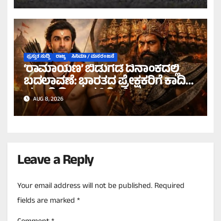
ಪ್ರಸ್ತುತ ಸುದ್ದಿ
ರಾಜ್ಯ
ಸಿನಿಮಾ / ಮನರಂಜನೆ
‘ರಾಮಾಯಣ’ ಬಿಡುಗಡೆ ದಿನಾಂಕದಲ್ಲಿ
ಬದಲಾವಣೆ: ಭಾರತದ ಪ್ರೇಕ್ಷಕರಿಗೆ ಕಾದಿದೆ
ಭರ್ಜರಿ ದೀಪಾವಳಿ ಗಿಫ್ಟ್!
AUG 8, 2026
Leave a Reply
Your email address will not be published.
Required
fields are marked
*