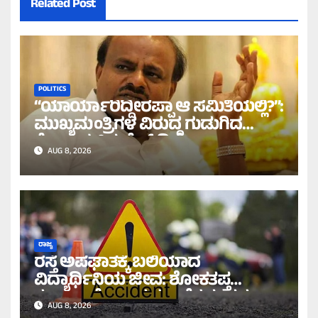
Related Post
POLITICS
“ಯಾರ್ಯಾರಿದ್ದೀರಪ್ಪಾ ಆ ಸಮಿತಿಯಲ್ಲಿ?”:
ಮುಖ್ಯಮಂತ್ರಿಗಳ ವಿರುದ್ಧ ಗುಡುಗಿದ
ಕೇಂದ್ರ ಸಚಿವ ಹೆಚ್.ಡಿ.ಕೆ!
AUG 8, 2026
ರಾಜ್ಯ
ರಸ್ತೆ ಅಪಘಾತಕ್ಕೆ ಬಲಿಯಾದ
ವಿದ್ಯಾರ್ಥಿನಿಯ ಜೀವ: ಶೋಕತಪ್ತ
ಕುಟುಂಬಕ್ಕೆ 10 ಲಕ್ಷ ರೂ. ನೆರವು ಪ್ರಕಟ!
AUG 8, 2026