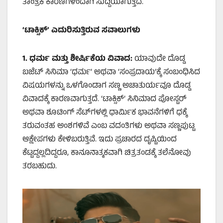
ತಾಂತ್ರಿಕ ಕಾರಣಗಳಿಂದಾಗಿ ಸುದ್ದಿಯಾಗುತ್ತಿದೆ.
‘
ಟಾಕ್ಸಿಕ್
’
ಎದುರಿಸುತ್ತಿರುವ
ಸವಾಲುಗಳು
1.
ಧರ್ಮ ಮತ್ತು ಶೀರ್ಷಿಕೆಯ ವಿವಾದ:
ಯಾವುದೇ ದೊಡ್ಡ
ಬಜೆಟ್ ಸಿನಿಮಾ ‘ಧರ್ಮ’ ಅಥವಾ ‘ಸಂಪ್ರದಾಯ’ಕ್ಕೆ ಸಂಬಂಧಿಸಿದ
ವಿಷಯಗಳನ್ನು ಒಳಗೊಂಡಾಗ ಸಣ್ಣ ಅಚಾತುರ್ಯವೂ ದೊಡ್ಡ
ವಿವಾದಕ್ಕೆ ಕಾರಣವಾಗುತ್ತದೆ. ‘ಟಾಕ್ಸಿಕ್’ ಸಿನಿಮಾದ ಪೋಸ್ಟರ್
ಅಥವಾ ಶೂಟಿಂಗ್ ಸೆಟ್‌ಗಳಲ್ಲಿ ಧಾರ್ಮಿಕ ಭಾವನೆಗಳಿಗೆ ಧಕ್ಕೆ
ತರುವಂತಹ ಅಂಶಗಳಿವೆ ಎಂಬ ವದಂತಿಗಳು ಅಥವಾ ಸಣ್ಣಪುಟ್ಟ
ಆಕ್ಷೇಪಗಳು ಕೇಳಿಬರುತ್ತಿವೆ. ಇದು ಪ್ರಚಾರದ ದೃಷ್ಟಿಯಿಂದ
ಕೆಟ್ಟದ್ದಲ್ಲದಿದ್ದರೂ, ಕಾನೂನಾತ್ಮಕವಾಗಿ ಚಿತ್ರತಂಡಕ್ಕೆ ತಲೆನೋವು
ತರಬಹುದು.