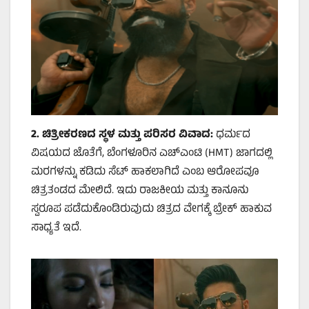
2.
ಚಿತ್ರೀಕರಣದ ಸ್ಥಳ ಮತ್ತು ಪರಿಸರ ವಿವಾದ:
ಧರ್ಮದ
ವಿಷಯದ ಜೊತೆಗೆ, ಬೆಂಗಳೂರಿನ ಎಚ್‌ಎಂಟಿ (HMT) ಜಾಗದಲ್ಲಿ
ಮರಗಳನ್ನು ಕಡಿದು ಸೆಟ್ ಹಾಕಲಾಗಿದೆ ಎಂಬ ಆರೋಪವೂ
ಚಿತ್ರತಂಡದ ಮೇಲಿದೆ. ಇದು ರಾಜಕೀಯ ಮತ್ತು ಕಾನೂನು
ಸ್ವರೂಪ ಪಡೆದುಕೊಂಡಿರುವುದು ಚಿತ್ರದ ವೇಗಕ್ಕೆ ಬ್ರೇಕ್ ಹಾಕುವ
ಸಾಧ್ಯತೆ ಇದೆ.