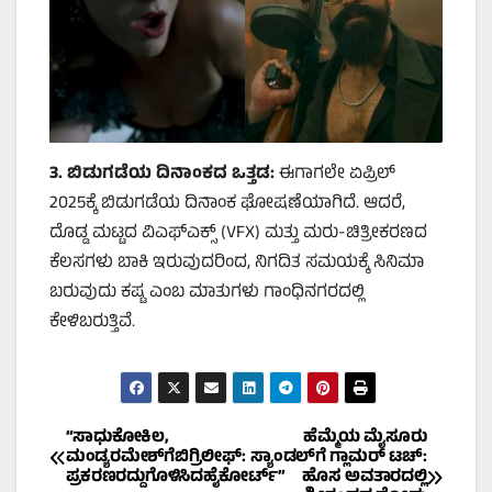
3.
ಬಿಡುಗಡೆಯ ದಿನಾಂಕದ ಒತ್ತಡ:
ಈಗಾಗಲೇ ಏಪ್ರಿಲ್
2025ಕ್ಕೆ ಬಿಡುಗಡೆಯ ದಿನಾಂಕ ಘೋಷಣೆಯಾಗಿದೆ. ಆದರೆ,
ದೊಡ್ಡ ಮಟ್ಟದ ವಿಎಫ್‌ಎಕ್ಸ್ (VFX) ಮತ್ತು ಮರು-ಚಿತ್ರೀಕರಣದ
ಕೆಲಸಗಳು ಬಾಕಿ ಇರುವುದರಿಂದ, ನಿಗದಿತ ಸಮಯಕ್ಕೆ ಸಿನಿಮಾ
ಬರುವುದು ಕಷ್ಟ ಎಂಬ ಮಾತುಗಳು ಗಾಂಧಿನಗರದಲ್ಲಿ
ಕೇಳಿಬರುತ್ತಿವೆ.
Post
“ಸಾಧುಕೋಕಿಲ,
ಹೆಮ್ಮೆಯ ಮೈಸೂರು
ಮಂಡ್ಯರಮೇಶ್‌ಗೆಬಿಗ್ರಿಲೀಫ್:
ಸ್ಯಾಂಡಲ್‌ಗೆ ಗ್ಲಾಮರ್ ಟಚ್:
ಪ್ರಕರಣರದ್ದುಗೊಳಿಸಿದಹೈಕೋರ್ಟ್”
ಹೊಸ ಅವತಾರದಲ್ಲಿ