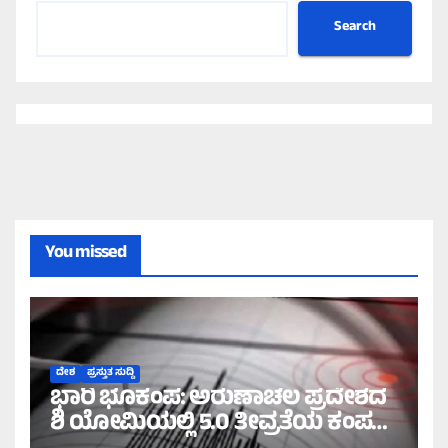
Search
You missed
ದೇಶ
ಪ್ರಸ್ತುತ ಸುದ್ದಿ
ಭಾರಿ ಭೂಕಂಪ: ಅರುಣಾಚಲ ಪ್ರದೇಶದ
ಶಿ ಯೋಮಿಯಲ್ಲಿ 5.0 ತೀವ್ರತೆಯ ಕಂಪನ