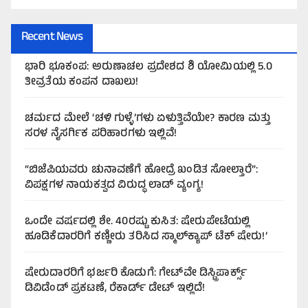
Recent News
ಭಾರಿ ಭೂಕಂಪ: ಅರುಣಾಚಲ ಪ್ರದೇಶದ ಶಿ ಯೋಮಿಯಲ್ಲಿ 5.0
ತೀವ್ರತೆಯ ಕಂಪನ ದಾಖಲು!
ಚರ್ಮದ ಮೇಲೆ ‘ಚಳಿ ಗುಳ್ಳೆ’ಗಳು ಏಳುತ್ತಿವೆಯೇ? ಕಾರಣ ಮತ್ತು
ಸರಳ ನೈಸರ್ಗಿಕ ಪರಿಹಾರಗಳು ಇಲ್ಲಿವೆ!
“ಬಿಜೆಪಿಯವರು ಚುನಾವಣೆಗೆ ಹೋದ್ರೆ ಖಂಡಿತ ಸೋಲ್ತಾರೆ”:
ವಿಪಕ್ಷಗಳ ನಾಯಕತ್ವದ ವಿರುದ್ಧ ಲಾಡ್ ವ್ಯಂಗ್ಯ!
ಒಂದೇ ವರ್ಷದಲ್ಲಿ ಶೇ. 40ರಷ್ಟು ಕುಸಿತ: ಷೇರುಪೇಟೆಯಲ್ಲಿ
ಹೂಡಿಕೆದಾರರಿಗೆ ಕಣ್ಣೀರು ತರಿಸಿದ ಸ್ಮಾಲ್‌ಕ್ಯಾಪ್ ಟೆಕ್ ಷೇರು!’
ಷೇರುದಾರರಿಗೆ ಭರ್ಜರಿ ಕೊಡುಗೆ: ಗೇಟ್‌ವೇ ಡಿಸ್ಟ್ರಿಪಾರ್ಕ್ಸ್
ಡಿವಿಡೆಂಡ್ ಪ್ರಕಟಣೆ, ರೆಕಾರ್ಡ್ ಡೇಟ್ ಇಲ್ಲಿದೆ!