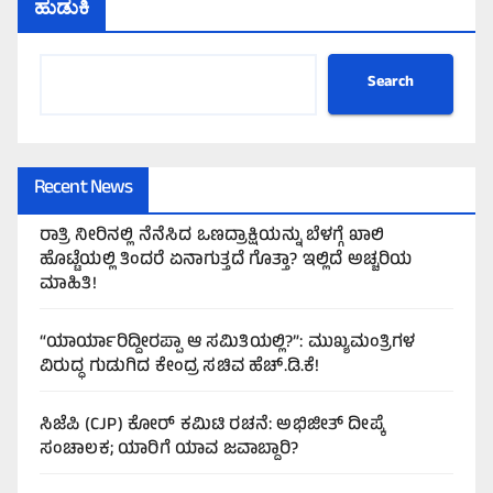
ಹುಡುಕಿ
Search
Recent News
ರಾತ್ರಿ ನೀರಿನಲ್ಲಿ ನೆನೆಸಿದ ಒಣದ್ರಾಕ್ಷಿಯನ್ನು ಬೆಳಗ್ಗೆ ಖಾಲಿ
ಹೊಟ್ಟೆಯಲ್ಲಿ ತಿಂದರೆ ಏನಾಗುತ್ತದೆ ಗೊತ್ತಾ? ಇಲ್ಲಿದೆ ಅಚ್ಚರಿಯ
ಮಾಹಿತಿ!
“ಯಾರ್ಯಾರಿದ್ದೀರಪ್ಪಾ ಆ ಸಮಿತಿಯಲ್ಲಿ?”: ಮುಖ್ಯಮಂತ್ರಿಗಳ
ವಿರುದ್ಧ ಗುಡುಗಿದ ಕೇಂದ್ರ ಸಚಿವ ಹೆಚ್.ಡಿ.ಕೆ!
ಸಿಜೆಪಿ (CJP) ಕೋರ್ ಕಮಿಟಿ ರಚನೆ: ಅಭಿಜೀತ್ ದೀಪ್ಕೆ
ಸಂಚಾಲಕ; ಯಾರಿಗೆ ಯಾವ ಜವಾಬ್ದಾರಿ?