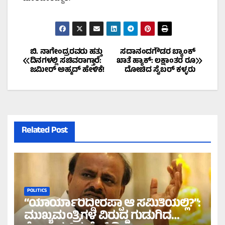
Post
ಬಿ. ನಾಗೇಂದ್ರರವರು ಹತ್ತು
ಸದಾನಂದಗೌಡರ ಬ್ಯಾಂಕ್‌
ದಿನಗಳಲ್ಲಿ ಸಚಿವರಾಗ್ತಾರೆ:
ಖಾತೆ ಹ್ಯಾಕ್:‌ ಲಕ್ಷಾಂತರ ರೂ
ಜಮೀರ್‌ ಅಹ್ಮದ್‌ ಹೇಳಿಕೆ!
ದೋಚಿದ ಸೈಬರ್‌ ಕಳ್ಳರು
navigation
Related Post
POLITICS
“ಯಾರ್ಯಾರಿದ್ದೀರಪ್ಪಾ ಆ ಸಮಿತಿಯಲ್ಲಿ?”:
ಮುಖ್ಯಮಂತ್ರಿಗಳ ವಿರುದ್ಧ ಗುಡುಗಿದ