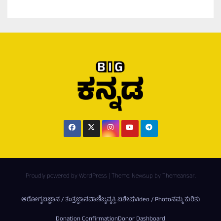
Proudly powered by WordPress
|
Theme:
Newsup
by
Themeansar
.
ಆರೋಗ್ಯ
ವಿಜ್ಞಾನ / ತಂತ್ರಜ್ಞಾನ
ವಾಣಿಜ್ಯ
ವ್ಯಕ್ತಿ ವಿಶೇಷ
Video / Photo
ನಮ್ಮ ಕುರಿತು
Donation Confirmation
Donor Dashboard