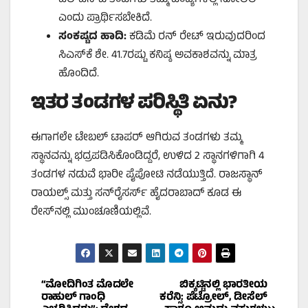
ಎಂದು ಪ್ರಾರ್ಥಿಸಬೇಕಿದೆ.
ಸಂಕಷ್ಟದ ಹಾದಿ:
ಕಡಿಮೆ ರನ್ ರೇಟ್ ಇರುವುದರಿಂದ
ಸಿಎಸ್‌ಕೆ ಶೇ. 41.7ರಷ್ಟು ಕನಿಷ್ಠ ಅವಕಾಶವನ್ನು ಮಾತ್ರ
ಹೊಂದಿದೆ.
ಇತರ ತಂಡಗಳ ಪರಿಸ್ಥಿತಿ ಏನು?
ಈಗಾಗಲೇ ಟೇಬಲ್ ಟಾಪರ್ ಆಗಿರುವ ತಂಡಗಳು ತಮ್ಮ
ಸ್ಥಾನವನ್ನು ಭದ್ರಪಡಿಸಿಕೊಂಡಿದ್ದರೆ, ಉಳಿದ 2 ಸ್ಥಾನಗಳಿಗಾಗಿ 4
ತಂಡಗಳ ನಡುವೆ ಭಾರೀ ಪೈಪೋಟಿ ನಡೆಯುತ್ತಿದೆ. ರಾಜಸ್ಥಾನ್
ರಾಯಲ್ಸ್ ಮತ್ತು ಸನ್‌ರೈಸರ್ಸ್ ಹೈದರಾಬಾದ್ ಕೂಡ ಈ
ರೇಸ್‌ನಲ್ಲಿ ಮುಂಚೂಣಿಯಲ್ಲಿವೆ.
Post
“ಮೋದಿಗಿಂತ ಮೊದಲೇ
ಬಿಕ್ಕಟ್ಟಿನಲ್ಲಿ ಭಾರತೀಯ
ರಾಹುಲ್ ಗಾಂಧಿ
ಕರೆನ್ಸಿ: ಪೆಟ್ರೋಲ್, ಡೀಸೆಲ್