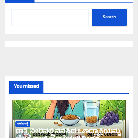
Search
You missed
ಆರೋಗ್ಯ
ರಾತ್ರಿ ನೀರಿನಲ್ಲಿ ನೆನೆಸಿದ ಒಣದ್ರಾಕ್ಷಿಯನ್ನು