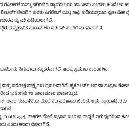
ಕರಣದ ಗಂಭೀರತೆಯನ್ನು ಪರಿಗಣಿಸಿ ನ್ಯಾಯಾಲಯ ಜಾಮೀನು ನೀಡಲು ಹಿಂದೇಟು ಹಾಕ
ಡಿ ಶೀಟರ್‌ಗಳೊಂದಿಗೆ ಕುಳಿತು ಸಿಗರೇಟ್ ಮತ್ತು ಕಾಫಿ ಕುಡಿಯುತ್ತಿರುವ ಫೋಟೋ 
ಆದೇಶವನ್ನು ಎತ್ತಿ ಹಿಡಿಯಲಾಗಿದೆ.
್ಲಿರುವ ವೈಜ್ಞಾನಿಕ ಪುರಾವೆಗಳು ದರ್ಶನ್ ಪಾಲಿಗೆ ಮುಳುವಾಗಿವೆ.
ಕೆ ಜಾಮೀನು ಸಿಗುವುದು ಕಷ್ಟಕರವಾಗಿದೆ. ಇದಕ್ಕೆ ಪ್ರಮುಖ ಕಾರಣಗಳು:
್ಯಕ್ಷ ಮತ್ತು ಪರೋಕ್ಷ ಸಾಕ್ಷ್ಯಗಳು ಪ್ರಬಲವಾಗಿವೆ. ಹೈಕೋರ್ಟ್ ಅಥವಾ ಸುಪ್ರೀಂ ಕೋರ
8 ರಿಂದ 12 ತಿಂಗಳುಗಳ ಕಾಲಾವಕಾಶ ಬೇಕಾಗುತ್ತದೆ.
್ಶನ್ ಅವರ ನಡವಳಿಕೆಯ ಮೇಲೆ ಕೆಟ್ಟ ಪರಿಣಾಮ ಬೀರಿದೆ. ಇದು ನ್ಯಾಯಾಧೀಶರು
ಾಗಿದೆ.
 (Trial Stage), ಸಾಕ್ಷಿಗಳ ಮೇಲೆ ಪ್ರಭಾವ ಬೀರುವ ಸಾಧ್ಯತೆ ಇರುವುದರಿಂದ ಕನಿಷ
ದು ಎಂದು ಅಂದಾಜಿಸಲಾಗಿದೆ.