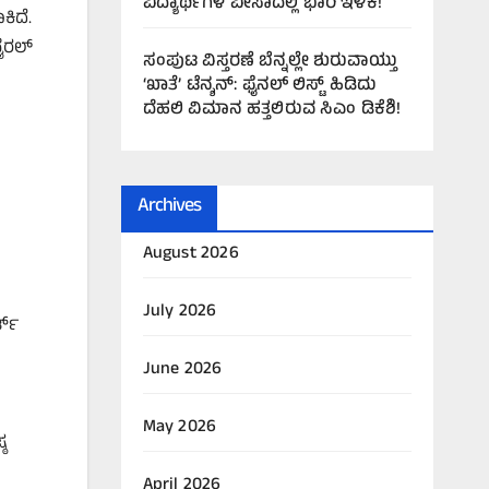
ವಿದ್ಯಾರ್ಥಿಗಳ ವೀಸಾದಲ್ಲಿ ಭಾರಿ ಇಳಿಕೆ!
ಿದೆ.
ವೈರಲ್
ಸಂಪುಟ ವಿಸ್ತರಣೆ ಬೆನ್ನಲ್ಲೇ ಶುರುವಾಯ್ತು
‘ಖಾತೆ’ ಟೆನ್ಶನ್: ಫೈನಲ್ ಲಿಸ್ಟ್ ಹಿಡಿದು
ದೆಹಲಿ ವಿಮಾನ ಹತ್ತಲಿರುವ ಸಿಎಂ ಡಿಕೆಶಿ!
Archives
August 2026
July 2026
್ಟ್
June 2026
May 2026
್ಠ
April 2026