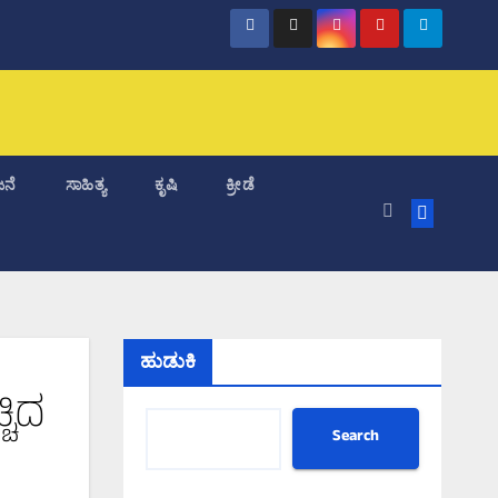
ನೆ
ಸಾಹಿತ್ಯ
ಕೃಷಿ
ಕ್ರೀಡೆ
ಹುಡುಕಿ
ಚಿದ
Search