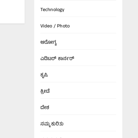
Technology
Video / Photo
ಆರೋಗ್ಯ
ಎಡಿಟರ್‌ ಕಾರ್ನರ್
ಕೃಷಿ
ಕ್ರೀಡೆ
ದೇಶ
ನಮ್ಮ ಕುರಿತು