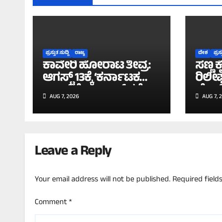
ಪ್ರಸ್ತುತ ಸುದ್ದಿ
ರಾಜ್ಯ
ದೇಶ
ಪ್ರಸ್
ಕಾವೇರಿ ಹೋರಾಟ ತೀವ್ರ:
ಸಣ್ಣ ಕ
ಆಗಸ್ಟ್ 13ಕ್ಕೆ ‘ಕರ್ನಾಟಕ
ರಿಲೀಫ
ಬಂದ್’ಗೆ ವಾಟಾಳ್ ಕರೆ;
ಬ್ರೇಕ
AUG 7, 2026
AUG 7, 
ಸೋಮವಾರ ಅತ್ತಿಬೆಲೆ ಗಡಿ
‘ಎಂಎ
ಬಂದ್!
ಲೋಕಸ
ಅಂಗೀ
Leave a Reply
Your email address will not be published.
Required fiel
Comment
*