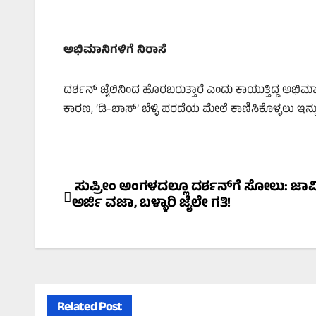
ಅಭಿಮಾನಿಗಳಿಗೆ ನಿರಾಸೆ
ದರ್ಶನ್ ಜೈಲಿನಿಂದ ಹೊರಬರುತ್ತಾರೆ ಎಂದು ಕಾಯುತ್ತಿದ್ದ ಅಭ
ಕಾರಣ, ‘ಡಿ-ಬಾಸ್’ ಬೆಳ್ಳಿ ಪರದೆಯ ಮೇಲೆ ಕಾಣಿಸಿಕೊಳ್ಳಲು ಇ
Post
ಸುಪ್ರೀಂ ಅಂಗಳದಲ್ಲೂ ದರ್ಶನ್‌ಗೆ ಸೋಲು: ಜ
ಅರ್ಜಿ ವಜಾ, ಬಳ್ಳಾರಿ ಜೈಲೇ ಗತಿ!
navigation
Related Post