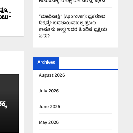
ಕುಟುಂಬಕ್ಕೆ 10 ಲಕ್ಷ ರೂ. ನೆರವು ಪ್ರಕಟ!
ಡವೂ,
“ಮಾಫಿಸಾಕ್ಷಿ” (Approver): ಪ್ರಕರಣದ
ಾಬು
ದಿಕ್ಕನ್ನೇ ಬದಲಾಯಿಸಬಲ್ಲ ಪ್ರಬಲ
ಕಾನೂನು ಅಸ್ತ್ರ! ಇದರ ಹಿಂದಿನ ಪ್ರಕ್ರಿಯೆ
ಏನು?
Archives
August 2026
July 2026
್ಕೆ
June 2026
May 2026
ಪಡೆ!