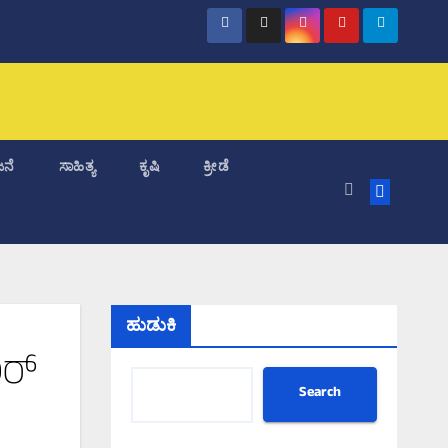
ನೆ
ಸಾಹಿತ್ಯ
ಕೃಷಿ
ಕ್ರೀಡೆ
ಹುಡುಕಿ
ರ್‌
Search