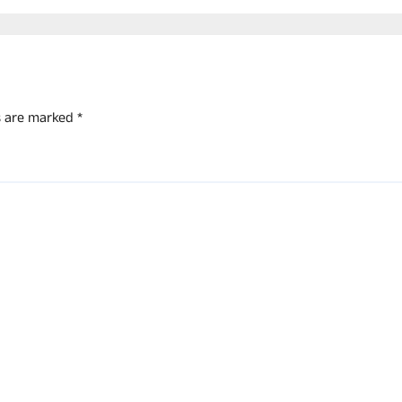
ತಾ!
ds are marked
*