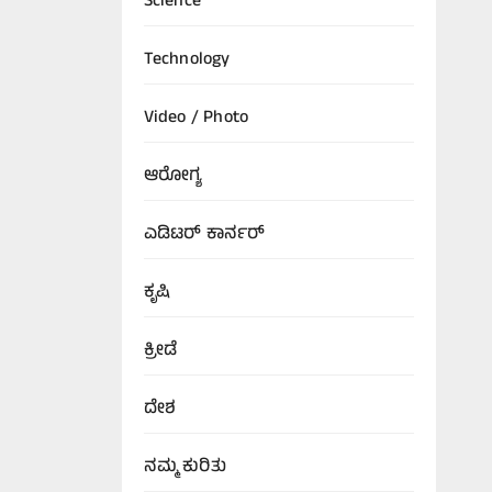
Science
Technology
Video / Photo
ಆರೋಗ್ಯ
ಎಡಿಟರ್‌ ಕಾರ್ನರ್
ಕೃಷಿ
ಕ್ರೀಡೆ
ದೇಶ
ನಮ್ಮ ಕುರಿತು