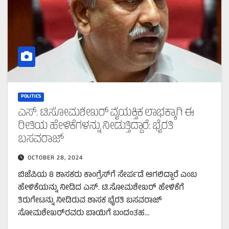
POLITICS
ಎಸ್. ಟಿ.ಸೋಮಶೇಖರ್‌ ವೈಯಕ್ತಿಕ ಲಾಭಕ್ಕಾಗಿ ಈ
ರೀತಿಯ ಹೇಳಿಕೆಗಳನ್ನು ನೀಡುತ್ತಿದ್ದಾರೆ: ಭೈರತಿ
ಬಸವರಾಜ್‌
OCTOBER 28, 2024
ಬಿಜೆಪಿಯ 8 ಶಾಸಕರು ಕಾಂಗ್ರೆಸ್‌ಗೆ ಸೇರ್ಪಡೆ ಆಗಲಿದ್ದಾರೆ ಎಂಬ
ಹೇಳಿಕೆಯನ್ನು ನೀಡಿದ ಎಸ್. ಟಿ.ಸೋಮಶೇಖರ್‌ ಹೇಳಿಕೆಗೆ
ತಿರುಗೇಟನ್ನು ನೀಡಿರುವ ಶಾಸಕ ಭೈರತಿ ಬಸವರಾಜ್‌
ಸೋಮಶೇಖರ್‌ರವರು ಬಾಯಿಗೆ ಬಂದಂತಹ…