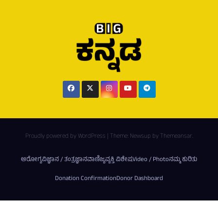
Proudly powered by WordPress
|
Theme:
Newsup
by
Themeansar
.
ಆರೋಗ್ಯ
ವಿಜ್ಞಾನ / ತಂತ್ರಜ್ಞಾನ
ವಾಣಿಜ್ಯ
ವ್ಯಕ್ತಿ ವಿಶೇಷ
Video / Photo
ನಮ್ಮ ಕುರಿತು
Donation Confirmation
Donor Dashboard