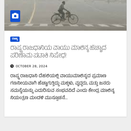
ರಾಜ್ಯ
ರಾಷ್ಟ್ರ ರಾಜಧಾನಿಯ ವಾಯು ಮಾಲಿನ್ಯ ಹೆಚ್ಚಾದ
ಪರಿಣಾಮ ಪಟಾಕಿ ನಿಷೇಧ!
OCTOBER 28, 2024
ರಾಷ್ಟ್ರ ರಾಜಧಾನಿ ದೆಹಲಿಯಲ್ಲಿ ವಾಯುಮಾಲಿನ್ಯದ ಪ್ರಮಾಣ
ಗಣನೀಯವಾಗಿ ಹೆಚ್ಚಾಗುತ್ತಿದ್ದು ಮಕ್ಕಳು, ವೃದ್ದರು, ಮತ್ತು ಜನರು
ಸಮಸ್ಯೆಯನ್ನು ಎದುರಿಸುವ ಸಂಭವವಿದೆ ಎಂದು ಕೇಂದ್ರ ಮಾಲಿನ್ಯ
ನಿಯಂತ್ರಣ ಮಂಡಳಿ ಮುನ್ಸೂಚನೆ…