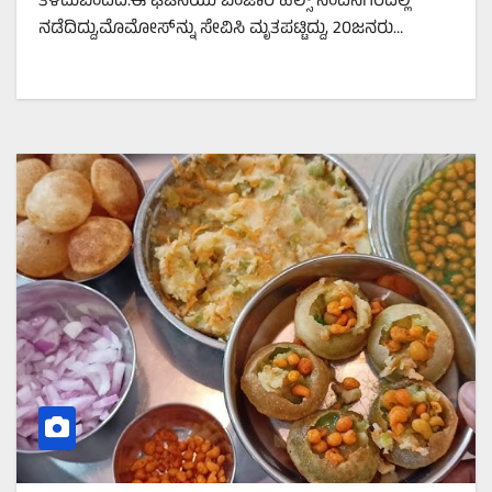
ತಿಳಿದುಬಂದಿದೆ.ಈ ಘಟನೆಯು ಬಂಜಾರ ಹಿಲ್ಸ್‌ ನಂದಿನಗರದಲ್ಲಿ
ನಡೆದಿದ್ದು,ಮೊಮೋಸ್‌ನ್ನು ಸೇವಿಸಿ ಮೃತಪಟ್ಟಿದ್ದು, 20ಜನರು…