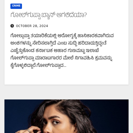
CRIME
ಗೋಲ್‌ಗುಪ್ಪಾ ಬ್ಯಾನ್‌ ಆಗಲಿದೆಯಾ?
OCTOBER 28, 2024
ಗೋಲ್ಗುಪ್ಪಾ ತಯಾರಿಕೆಯಲ್ಲಿ ಆರೋಗ್ಯಕ್ಕೆ ಹಾನಿಕಾರಕವಾಗಿರುವ
ಅಂಶಗಳನ್ನು ಸೇರಿಸಲಾಗ್ತಿದೆ ಎಂಬ ಸುದ್ದಿ ಹರಿದಾಡುತ್ತಿದ್ದಂತೆ
ಎಚ್ಚೆತ್ತುಕೊಂಡ ಕರ್ನಾಟಕ ಆಹಾರ ಗುಣಮಟ್ಟ ಇಲಾಖೆ
ಗೋಲ್‌ಗುಪ್ಪಾ ಮಾರಾಟಗಾರರ ಮೇಲೆ ನಿಗಾವಹಿಸಿ ಕ್ರಮವನ್ನು
ಕೈಗೊಳ್ಳಲಿದ್ದಾರೆ.ಗೋಲ್‌ಗುಪ್ಪಾದ…