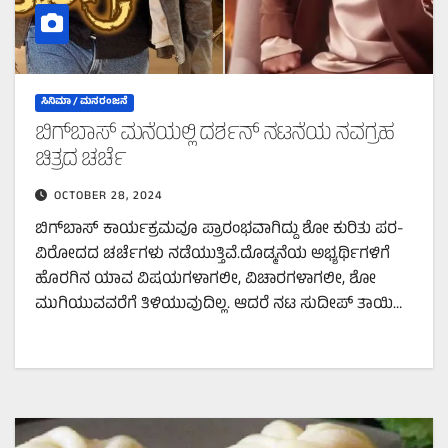
ಸಿನಿಮಾ / ಮನರಂಜನೆ
ಬಿಗ್‌ಬಾಸ್‌ ಮನೆಯಲ್ಲಿ ದರ್ಶನ್‌ ನಟನೆಯ ನವಗ್ರಹ
ಚಿತ್ರದ ಚರ್ಚೆ
OCTOBER 28, 2024
ಬಿಗ್‌ಬಾಸ್‌ ಕಾರ್ಯಕ್ರಮವೂ ಪ್ರಾರಂಭವಾಗಿದ್ದು ಶೋ ಕುರಿತು ಪರ-
ವಿರೋದದ ಚರ್ಚೆಗಳು ನಡೆಯುತ್ತಿವೆ.ದೊಡ್ಮನೆಯ ಅಭ್ಯರ್ಥಿಗಳಿಗೆ
ಹೊರಗಿನ ಯಾವ ವಿಷಯಗಳಾಗಲೀ, ವಿಚಾರಗಳಾಗಲೀ, ಶೋ
ಮುಗಿಯುವವರೆಗೆ ತಿಳಿಯುವುದಿಲ್ಲ. ಆದರೆ ನಟ ಸುದೀಪ್‌ ತಾಯಿ…