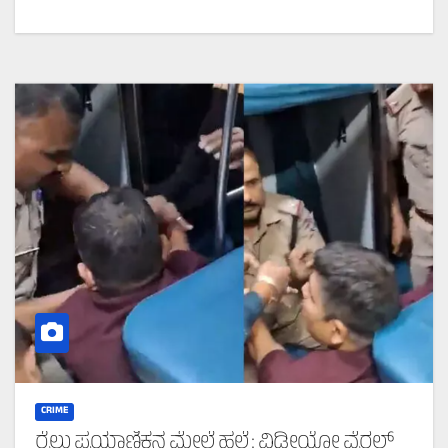
CRIME
ರೈಲು ಪ್ರಯಾಣಿಕನ ಮೇಲೆ ಹಲ್ಲೆ : ವಿಡೀಯೋ ವೈರಲ್‌