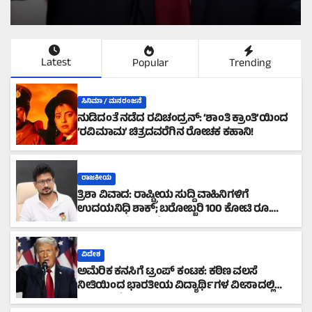
Latest
Popular
Trending
ಸಿನಿಮಾ / ಮನರಂಜನೆ
ನುಡಿದಂತೆ ನಡೆದ ರವಿಚಂದ್ರನ್: ‘ಶಾಂತಿ ಕ್ರಾಂತಿ’ಯಿಂದ
‘ರವಿಮಾಮ’ ಚಿತ್ರದವರೆಗಿನ ರೋಚಕ ಕಹಾನಿ!
ರಾಜಕೀಯ
ತ್ರಿಶಾ ವಿವಾದ: ರಾಷ್ಟ್ರೀಯ ಸುದ್ದಿ ವಾಹಿನಿಗಳಿಗೆ
ಉದಯನಿಧಿ ಶಾಕ್; ಬರೋಬ್ಬರಿ 100 ಕೋಟಿ ರೂ.
ಮಾನನಷ್ಟ ಮೊಕದ್ದಮೆ!
ವಿದೇಶ
ಅಮೆರಿಕ ಕನಸಿಗೆ ಟ್ರಂಪ್ ಕಂಟಕ: ಕಠಿಣ ವಲಸೆ
ನೀತಿಯಿಂದ ಭಾರತೀಯ ವಿದ್ಯಾರ್ಥಿಗಳ ವೀಸಾದಲ್ಲಿ
ಭಾರಿ ಇಳಿಕೆ!