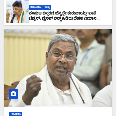
ರಾಜಕೀಯ
ರಾಜ್ಯ
ಸಂಪುಟ ವಿಸ್ತರಣೆ ಬೆನ್ನಲ್ಲೇ ಶುರುವಾಯ್ತು ‘ಖಾತೆ’
ಟೆನ್ಶನ್: ಫೈನಲ್ ಲಿಸ್ಟ್ ಹಿಡಿದು ದೆಹಲಿ ವಿಮಾನ
ಹತ್ತಲಿರುವ ಸಿಎಂ ಡಿಕೆಶಿ!
POLITICS