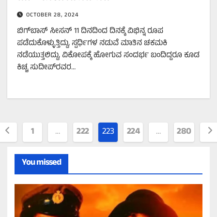
OCTOBER 28, 2024
ಬಿಗ್‌ಬಾಸ್‌ ಸೀಸನ್‌ 11 ದಿನದಿಂದ ದಿನಕ್ಕೆ ವಿಭಿನ್ನ ರೂಪ
ಪಡೆದುಕೊಳ್ಳುತ್ತಿದ್ದು, ಸ್ಪರ್ಧಿಗಳ ನಡುವೆ ಮಾತಿನ ಚಕಮಕಿ
ನಡೆಯುತ್ತಲಿದ್ದು, ವಿಕೋಪಕ್ಕೆ ಹೋಗುವ ಸಂದರ್ಭ ಬಂದಿದ್ದರೂ ಕೂಡ
ಕಿಚ್ಚ ಸುದೀಪ್‌ರವರ…
Posts
1
…
222
223
224
…
280
agination
You missed