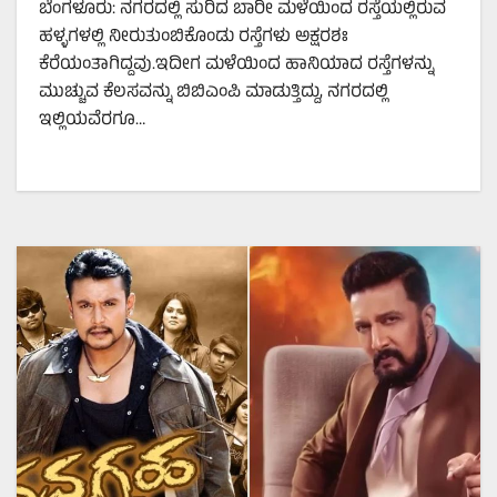
ಬೆಂಗಳೂರು: ನಗರದಲ್ಲಿ ಸುರಿದ ಬಾರೀ ಮಳೆಯಿಂದ ರಸ್ತೆಯಲ್ಲಿರುವ
ಹಳ್ಳಗಳಲ್ಲಿ ನೀರುತುಂಬಿಕೊಂಡು ರಸ್ತೆಗಳು ಅಕ್ಷರಶಃ
ಕೆರೆಯಂತಾಗಿದ್ದವು.ಇದೀಗ ಮಳೆಯಿಂದ ಹಾನಿಯಾದ ರಸ್ತೆಗಳನ್ನು
ಮುಚ್ಚುವ ಕೆಲಸವನ್ನು ಬಿಬಿಎಂಪಿ ಮಾಡುತ್ತಿದ್ದು, ನಗರದಲ್ಲಿ
ಇಲ್ಲಿಯವೆರಗೂ…