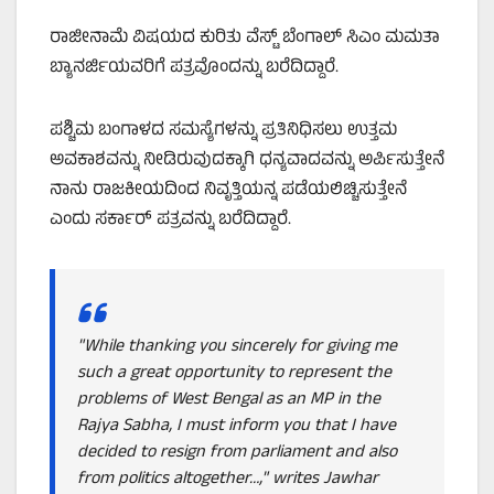
ರಾಜೀನಾಮೆ ವಿಷಯದ ಕುರಿತು ವೆಸ್ಟ್‌ ಬೆಂಗಾಲ್‌ ಸಿಎಂ ಮಮತಾ
ಬ್ಯಾನರ್ಜಿಯವರಿಗೆ ಪತ್ರವೊಂದನ್ನು ಬರೆದಿದ್ದಾರೆ.
ಪಶ್ಚಿಮ ಬಂಗಾಳದ ಸಮಸ್ಯೆಗಳನ್ನು ಪ್ರತಿನಿಧಿಸಲು ಉತ್ತಮ
ಅವಕಾಶವನ್ನು ನೀಡಿರುವುದಕ್ಕಾಗಿ ಧನ್ಯವಾದವನ್ನು ಅರ್ಪಿಸುತ್ತೇನೆ
ನಾನು ರಾಜಕೀಯದಿಂದ ನಿವೃತ್ತಿಯನ್ನ ಪಡೆಯಲಿಚ್ಚಿಸುತ್ತೇನೆ
ಎಂದು ಸರ್ಕಾರ್‌ ಪತ್ರವನ್ನು ಬರೆದಿದ್ದಾರೆ.
"While thanking you sincerely for giving me
such a great opportunity to represent the
problems of West Bengal as an MP in the
Rajya Sabha, I must inform you that I have
decided to resign from parliament and also
from politics altogether…," writes Jawhar