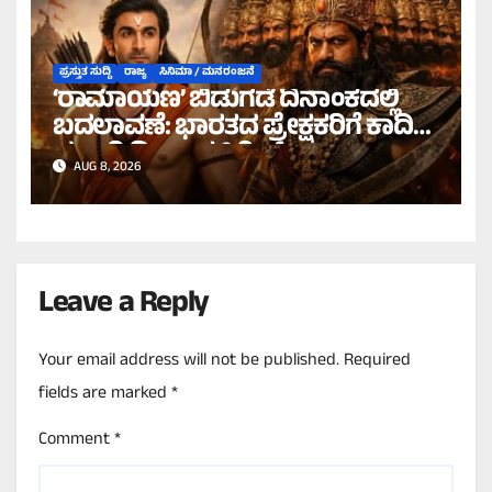
ಪ್ರಸ್ತುತ ಸುದ್ದಿ
ರಾಜ್ಯ
ಸಿನಿಮಾ / ಮನರಂಜನೆ
‘ರಾಮಾಯಣ’ ಬಿಡುಗಡೆ ದಿನಾಂಕದಲ್ಲಿ
ಬದಲಾವಣೆ: ಭಾರತದ ಪ್ರೇಕ್ಷಕರಿಗೆ ಕಾದಿದೆ
ಭರ್ಜರಿ ದೀಪಾವಳಿ ಗಿಫ್ಟ್!
AUG 8, 2026
Leave a Reply
Your email address will not be published.
Required
fields are marked
*
Comment
*