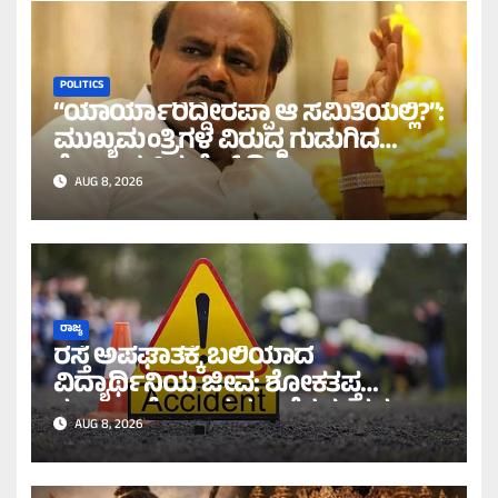
POLITICS
“ಯಾರ್ಯಾರಿದ್ದೀರಪ್ಪಾ ಆ ಸಮಿತಿಯಲ್ಲಿ?”:
ಮುಖ್ಯಮಂತ್ರಿಗಳ ವಿರುದ್ಧ ಗುಡುಗಿದ
ಕೇಂದ್ರ ಸಚಿವ ಹೆಚ್.ಡಿ.ಕೆ!
AUG 8, 2026
ರಾಜ್ಯ
ರಸ್ತೆ ಅಪಘಾತಕ್ಕೆ ಬಲಿಯಾದ
ವಿದ್ಯಾರ್ಥಿನಿಯ ಜೀವ: ಶೋಕತಪ್ತ
ಕುಟುಂಬಕ್ಕೆ 10 ಲಕ್ಷ ರೂ. ನೆರವು ಪ್ರಕಟ!
AUG 8, 2026