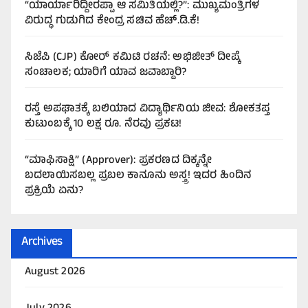
“ಯಾರ್ಯಾರಿದ್ದೀರಪ್ಪಾ ಆ ಸಮಿತಿಯಲ್ಲಿ?”: ಮುಖ್ಯಮಂತ್ರಿಗಳ
ವಿರುದ್ಧ ಗುಡುಗಿದ ಕೇಂದ್ರ ಸಚಿವ ಹೆಚ್.ಡಿ.ಕೆ!
ಸಿಜೆಪಿ (CJP) ಕೋರ್ ಕಮಿಟಿ ರಚನೆ: ಅಭಿಜೀತ್ ದೀಪ್ಕೆ
ಸಂಚಾಲಕ; ಯಾರಿಗೆ ಯಾವ ಜವಾಬ್ದಾರಿ?
ರಸ್ತೆ ಅಪಘಾತಕ್ಕೆ ಬಲಿಯಾದ ವಿದ್ಯಾರ್ಥಿನಿಯ ಜೀವ: ಶೋಕತಪ್ತ
ಕುಟುಂಬಕ್ಕೆ 10 ಲಕ್ಷ ರೂ. ನೆರವು ಪ್ರಕಟ!
“ಮಾಫಿಸಾಕ್ಷಿ” (Approver): ಪ್ರಕರಣದ ದಿಕ್ಕನ್ನೇ
ಬದಲಾಯಿಸಬಲ್ಲ ಪ್ರಬಲ ಕಾನೂನು ಅಸ್ತ್ರ! ಇದರ ಹಿಂದಿನ
ಪ್ರಕ್ರಿಯೆ ಏನು?
Archives
August 2026