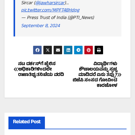
Sircar (
@jawharsircar
)…
pic.twitter.com/MPFT48Hdpg
— Press Trust of India (@PTI_News)
September 8, 2024
Post
ನಟ ದರ್ಶನ್‌ಗೆ ಜೈಲಿನ
ವಿದ್ಯಾರ್ಥಿಗಳು
ಅಧಿಕಾರಿಗಳಿಂದಲೇ
ಶೌಚಾಲಯವನ್ನು ಸ್ವಚ್ಚ
ರಾಜಾತಿಥ್ಯ:ತನಿಖೆಯ ವರದಿ
ಮಾಡಿದರೆ ಏನು ತಪ್ಪು?
navigation
ಬಿಜೆಪಿ ಸಂಸದ ಗೋವಿಂದ
ಕಾರಜೋಳ
Related Post