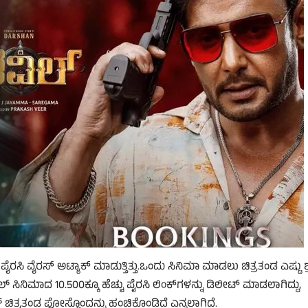
ರಸ್‌ ಅಟ್ಯಾಕ್‌ ಮಾಡುತ್ತಿತ್ತು.ಒಂದು ಸಿನಿಮಾ ಮಾಡಲು ಚಿತ್ರತಂಡ ಎಷ್ಟು ಶ
ಿಲ್‌ ಸಿನಿಮಾದ 10.500ಕ್ಕೂ ಹೆಚ್ಚು ಪೈರಸಿ ಲಿಂಕ್‌ಗಳನ್ನು ಡಿಲೀಟ್‌ ಮಾಡಲಾಗಿದ್ದು,
 ಚಿತ್ರತಂಡ ಪೋಸ್ಟೊಂದನ್ನು ಹಂಚಿಕೊಂಡಿದೆ ಎನ್ನಲಾಗಿದೆ.