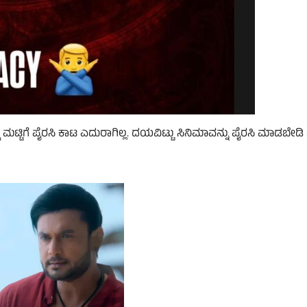
ಡ ಮಟ್ಟಿಗೆ ಪೈರಸಿ ಕಾಟ ಎದುರಾಗಿಲ್ಲ. ದಯವಿಟ್ಟು ಸಿನಿಮಾವನ್ನು ಪೈರಸಿ ಮಾಡಬೇಡ