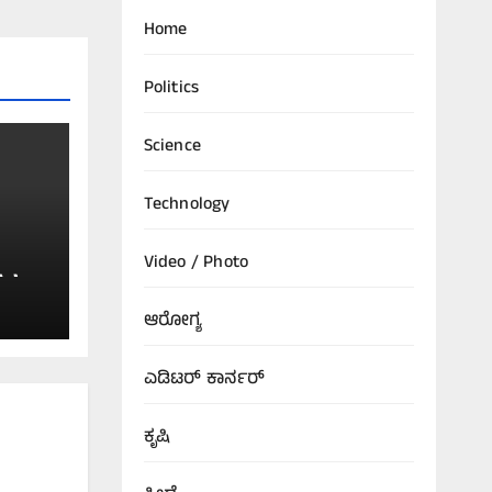
Home
Politics
Science
Technology
Video / Photo
ವರ
!
ಆರೋಗ್ಯ
ಎಡಿಟರ್‌ ಕಾರ್ನರ್
ಕೃಷಿ