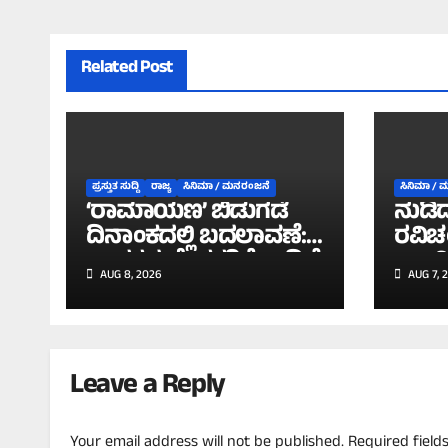
Related Post
ಪ್ರಸ್ತುತ ಸುದ್ದಿ
ರಾಜ್ಯ
ಸಿನಿಮಾ / ಮನರಂಜನೆ
ಸಿನಿಮಾ /
‘ರಾಮಾಯಣ’ ಬಿಡುಗಡೆ
ನುಡಿ
ದಿನಾಂಕದಲ್ಲಿ ಬದಲಾವಣೆ:
ರವಿಚಂ
ಭಾರತದ ಪ್ರೇಕ್ಷಕರಿಗೆ ಕಾದಿದೆ
ಕ್ರಾ
AUG 8, 2026
AUG 7, 
ಭರ್ಜರಿ ದೀಪಾವಳಿ ಗಿಫ್ಟ್!
ಚಿತ್
ಕಹಾನ
Leave a Reply
Your email address will not be published.
Required fiel