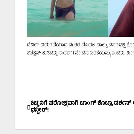
ಡೆವಿಲ್‌ ಬಿಡುಗಡೆಯಾದ ನಂತರ ಮೊದಲ ನಾಲ್ಕು ದಿನಗಳಲ್ಲಿ ಕೋಟಿ ರೂ
ಕಲೆಕ್ಷನ್‌ ಕುಸಿದಿತ್ತು.ನಂತರ 11 ನೇ ದಿನ ಏರಿಕೆಯನ್ನು ಕಂಡಿತು. 
Post
ಕಿಚ್ಚನಿಗೆ ಪರೋಕ್ಷವಾಗಿ ಟಾಂಗ್‌ ಕೊಟ್ರಾ ದರ್ಶನ್‌ 
ಧನ್ವೀರ್!
navigation