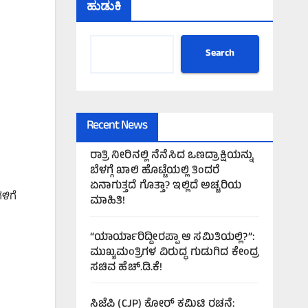
ಹುಡುಕಿ
Search
Recent News
ರಾತ್ರಿ ನೀರಿನಲ್ಲಿ ನೆನೆಸಿದ ಒಣದ್ರಾಕ್ಷಿಯನ್ನು
ಬೆಳಗ್ಗೆ ಖಾಲಿ ಹೊಟ್ಟೆಯಲ್ಲಿ ತಿಂದರೆ
ಏನಾಗುತ್ತದೆ ಗೊತ್ತಾ? ಇಲ್ಲಿದೆ ಅಚ್ಚರಿಯ
ಳಿಗೆ
ಮಾಹಿತಿ!
“ಯಾರ್ಯಾರಿದ್ದೀರಪ್ಪಾ ಆ ಸಮಿತಿಯಲ್ಲಿ?”:
ಮುಖ್ಯಮಂತ್ರಿಗಳ ವಿರುದ್ಧ ಗುಡುಗಿದ ಕೇಂದ್ರ
ಸಚಿವ ಹೆಚ್.ಡಿ.ಕೆ!
ಸಿಜೆಪಿ (CJP) ಕೋರ್ ಕಮಿಟಿ ರಚನೆ: