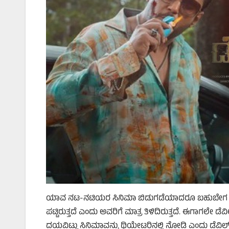
ಯಾವ ನಟ-ನಟಿಯರ ಸಿನಿಮಾ ಬಿಡುಗಡೆಯಾದರೂ ಬಹುಬೇಗ ಪೈರಸಿ ವೈ
ಪಟ್ಟಿರುತ್ತದೆ ಎಂದು ಅವರಿಗೆ ಮಾತ್ರ ತಿಳಿದಿರುತ್ತದೆ. ಈಗಾಗಲೇ ಡೆವ
ದಯವಿಟ್ಟು ಸಿನಿಮಾವನ್ನು ಥಿಯೇಟರಿನಲ್ಲಿ ನೋಡಿ ಎಂದು ಡೆವಿಲ್‌