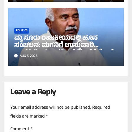
POLITICS
ಮೈಸೂರು ರಾಜಕೀಯದಲ್ಲಿ ಹೊಸ
ಸಂಚಲನ: ಮಗನಿಗೆ ಉಸ್ತುವಾರಿ
ಉಳಿಸಿಕೊಳ್ಳಲು ತನ್ವೀರ್ ಸೇಠ್‌ಗೆ ಕೊಕ್?
AUG 5, 2026
Leave a Reply
Your email address will not be published.
Required
fields are marked
*
Comment
*