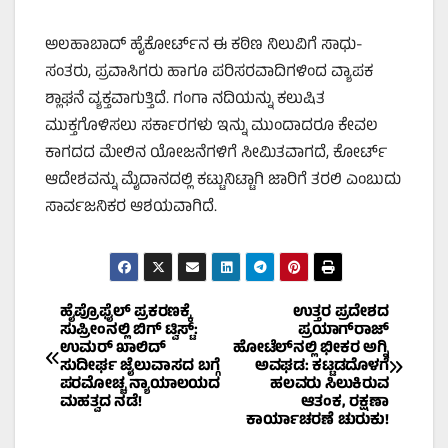
ಅಲಹಾಬಾದ್ ಹೈಕೋರ್ಟ್‌ನ ಈ ಕಠಿಣ ನಿಲುವಿಗೆ ಸಾಧು-
ಸಂತರು, ಪ್ರವಾಸಿಗರು ಹಾಗೂ ಪರಿಸರವಾದಿಗಳಿಂದ ವ್ಯಾಪಕ
ಶ್ಲಾಘನೆ ವ್ಯಕ್ತವಾಗುತ್ತಿದೆ. ಗಂಗಾ ನದಿಯನ್ನು ಕಲುಷಿತ
ಮುಕ್ತಗೊಳಿಸಲು ಸರ್ಕಾರಗಳು ಇನ್ನು ಮುಂದಾದರೂ ಕೇವಲ
ಕಾಗದದ ಮೇಲಿನ ಯೋಜನೆಗಳಿಗೆ ಸೀಮಿತವಾಗದೆ, ಕೋರ್ಟ್
ಆದೇಶವನ್ನು ಮೈದಾನದಲ್ಲಿ ಕಟ್ಟುನಿಟ್ಟಾಗಿ ಜಾರಿಗೆ ತರಲಿ ಎಂಬುದು
ಸಾರ್ವಜನಿಕರ ಆಶಯವಾಗಿದೆ.
Post
ಹೈಪ್ರೊಫೈಲ್ ಪ್ರಕರಣಕ್ಕೆ
ಉತ್ತರ ಪ್ರದೇಶದ
ಸುಪ್ರೀಂನಲ್ಲಿ ಬಿಗ್ ಟ್ವಿಸ್ಟ್:
ಪ್ರಯಾಗ್‌ರಾಜ್
ಉಮರ್ ಖಾಲಿದ್
ಹೋಟೆಲ್‌ನಲ್ಲಿ ಭೀಕರ ಅಗ್ನಿ
navigation
ಸುದೀರ್ಘ ಜೈಲುವಾಸದ ಬಗ್ಗೆ
ಅವಘಡ: ಕಟ್ಟಡದೊಳಗೆ
ಪರಮೋಚ್ಚ ನ್ಯಾಯಾಲಯದ
ಹಲವರು ಸಿಲುಕಿರುವ
ಮಹತ್ವದ ನಡೆ!
ಆತಂಕ, ರಕ್ಷಣಾ
ಕಾರ್ಯಾಚರಣೆ ಚುರುಕು!