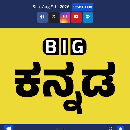
Skip
Sun. Aug 9th, 2026
9:56:02 PM
to
content