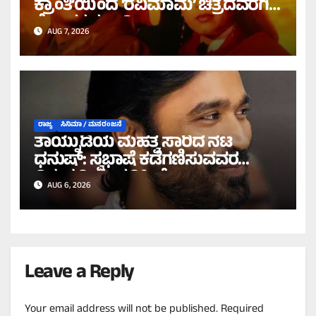
ಕ್ರಾಂತಿ’ಯಿಂದ ‘ರವಿಮಾಮ’ ಚಿತ್ರದವರೆಗಿನ
ರೋಚಕ ಕಹಾನಿ!
AUG 7, 2026
ರಾಜ್ಯ
ಸಿನಿಮಾ / ಮನರಂಜನೆ
ತಾಯ್ನುಡಿಯ ಮಹತ್ವ ಸಾರಿದ ನಟ
ಧನುಷ್: ಸ್ವಭಾಷೆ ಕಡೆಗಣಿಸುವವರ
ವಿರುದ್ಧ ತೀಕ್ಷ್ಣ ಪ್ರತಿಕ್ರಿಯೆ!
AUG 6, 2026
Leave a Reply
Your email address will not be published.
Required