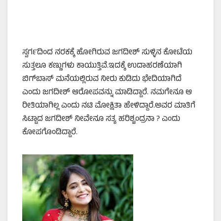
ಸ್ವರ್ಗದಿಂದ ನರಕಕ್ಕೆ ಹೋಗಿರುವ ಜಗದೀಶ್‌ ಸುಳ್ಳಿನ ಕೋಟೆಯ
ಸುತ್ತಲೂ ಕಣ್ಣುಗಳು ಕಾಯುತ್ತಿವೆ.ಇದಕ್ಕೆ ಉದಾಹರಣೆಯಾಗಿ
ಬಿಗ್‌ಬಾಸ್‌ ಮನೆಯಲ್ಲಿರುವ ನೀರು ಕುಡಿದು ಭೇದಿಯಾಗಿದೆ
ಎಂದು ಜಗದೀಶ್‌ ಆರೋಪವನ್ನು ಮಾಡಿದ್ದಾರೆ. ನಮಗೇನೂ ಆ
ರೀತಿಯಾಗಿಲ್ಲ ಎಂದು ನಟಿ ಮೋಕ್ಷಿತಾ ಹೇಳಿದ್ದಾರೆ.ಅವರ ಮಾತಿಗೆ
ಸಿಟ್ಟಾದ ಜಗದೀಶ್‌ ನೀವೇನೂ ಸತ್ಯ ಹರಿಶ್ಚಂದ್ರನಾ ? ಎಂದು
ಕೋಪಗೊಂಡಿದ್ದಾರೆ.