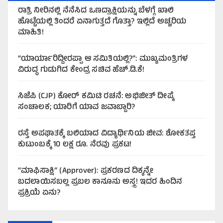
ರಾತ್ರಿ ನೀರಿನಲ್ಲಿ ನೆನೆಸಿದ ಒಣದ್ರಾಕ್ಷಿಯನ್ನು ಬೆಳಗ್ಗೆ ಖಾಲಿ
ಹೊಟ್ಟೆಯಲ್ಲಿ ತಿಂದರೆ ಏನಾಗುತ್ತದೆ ಗೊತ್ತಾ? ಇಲ್ಲಿದೆ ಅಚ್ಚರಿಯ
ಮಾಹಿತಿ!
“ಯಾರ್ಯಾರಿದ್ದೀರಪ್ಪಾ ಆ ಸಮಿತಿಯಲ್ಲಿ?”: ಮುಖ್ಯಮಂತ್ರಿಗಳ
ವಿರುದ್ಧ ಗುಡುಗಿದ ಕೇಂದ್ರ ಸಚಿವ ಹೆಚ್.ಡಿ.ಕೆ!
ಸಿಜೆಪಿ (CJP) ಕೋರ್ ಕಮಿಟಿ ರಚನೆ: ಅಭಿಜೀತ್ ದೀಪ್ಕೆ
ಸಂಚಾಲಕ; ಯಾರಿಗೆ ಯಾವ ಜವಾಬ್ದಾರಿ?
ರಸ್ತೆ ಅಪಘಾತಕ್ಕೆ ಬಲಿಯಾದ ವಿದ್ಯಾರ್ಥಿನಿಯ ಜೀವ: ಶೋಕತಪ್ತ
ಕುಟುಂಬಕ್ಕೆ 10 ಲಕ್ಷ ರೂ. ನೆರವು ಪ್ರಕಟ!
“ಮಾಫಿಸಾಕ್ಷಿ” (Approver): ಪ್ರಕರಣದ ದಿಕ್ಕನ್ನೇ
ಬದಲಾಯಿಸಬಲ್ಲ ಪ್ರಬಲ ಕಾನೂನು ಅಸ್ತ್ರ! ಇದರ ಹಿಂದಿನ
ಪ್ರಕ್ರಿಯೆ ಏನು?