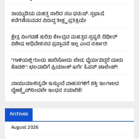
ತಾಯ್ನುಡಿಯ ಮಹತ್ವ ಸಾರಿದ ನಟ ಧನುಷ್: ಸ್ವಭಾಷೆ
ಕಡೆಗಣಿಸುವವರ ವಿರುದ್ಧ ತೀಕ್ಷ್ಣ ಪ್ರತಿಕ್ರಿಯೆ!
ಕ್ಷೇತ್ರ ವಿಂಗಡಣೆ ಕುರಿತು ಕೇಂದ್ರದ ಮಹತ್ವದ ಸ್ಪಷ್ಟನೆ: ದಿಢೀರ್
ವಿಶೇಷ ಅಧಿವೇಶನದ ಪ್ರಸ್ತಾವನೆ ಇಲ್ಲ ಎಂದ ಸರ್ಕಾರ!
“ಗಾಳಿಯಲ್ಲಿ ಗುಂಡು ಹಾರಿಸೋದು ಬೇಡ, ಧೈರ್ಯವಿದ್ದರೆ ದೂರು
ಕೊಡಲಿ”: ಛಲವಾದಿಗೆ ಪ್ರಿಯಾಂಕ್ ಖರ್ಗೆ ಓಪನ್ ಚಾಲೆಂಜ್!
ವಾಯುಮಾಲಿನ್ಯವೇ ಇನ್ಮುಂದೆ ವಾಹನಗಳಿಗೆ ಶಕ್ತಿ: ಇಂಗಾಲದ
ಡೈಆಕ್ಸೈಡ್‌ನಿಂದಲೇ ಇಂಧನ ತಯಾರಿಕೆ!
Archives
August 2026