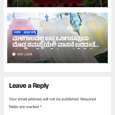
ಹೈಕೋರ್ಟ್ ಸೂಚನೆ!
HOME
ಪ್ರಸ್ತುತ ಸುದ್ದಿ
ಮಳೆಗಾಲದಲ್ಲಿ ಬಟ್ಟೆ ಒಣಗಿಸುವುದು
ದೊಡ್ಡ ಸಮಸ್ಯೆಯೇ? ವಾಸನೆ ಬರದಂತೆ
ಸುಲಭವಾಗಿ ಒಣಗಿಸಲು ಇಲ್ಲಿವೆ ಬೆಸ್ಟ್
AUG 1, 2026
ಟಿಪ್ಸ್!
Leave a Reply
Your email address will not be published.
Required
fields are marked
*