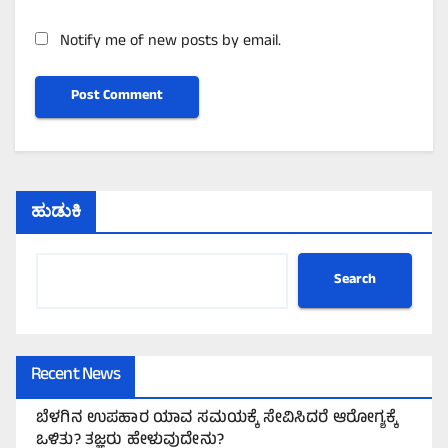
Notify me of new posts by email.
ಹುಡುಕಿ
Search
Recent News
ಬೆಳಗಿನ ಉಪಹಾರ ಯಾವ ಸಮಯಕ್ಕೆ ಸೇವಿಸಿದರೆ ಆರೋಗ್ಯಕ್ಕೆ
ಒಳಿತು? ತಜ್ಞರು ಹೇಳುವುದೇನು?