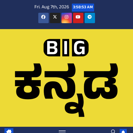
Skip
Fri. Aug 7th, 2026
3:58:54 AM
to
content