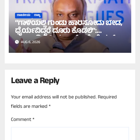
ರಾಜಕೀಯ
ರಾಜ್ಯ
“ಗಾಳಿಯಲ್ಲಿ ಗುಂಡು ಹಾರಿಸೋದು ಬೇಡ,
ಧೈರ್ಯವಿದ್ದರೆ ದೂರು ಕೊಡಲಿ”:
ಛಲವಾದಿಗೆ ಪ್ರಿಯಾಂಕ್ ಖರ್ಗೆ ಓಪನ್
AUG 6, 2026
ಚಾಲೆಂಜ್!
Leave a Reply
Your email address will not be published.
Required
fields are marked
*
Comment
*