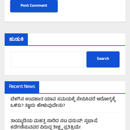
ಹುಡುಕಿ
Search
Recent News
ಬೆಳಗಿನ ಉಪಹಾರ ಯಾವ ಸಮಯಕ್ಕೆ ಸೇವಿಸಿದರೆ ಆರೋಗ್ಯಕ್ಕೆ
ಒಳಿತು? ತಜ್ಞರು ಹೇಳುವುದೇನು?
ತಾಯ್ನುಡಿಯ ಮಹತ್ವ ಸಾರಿದ ನಟ ಧನುಷ್: ಸ್ವಭಾಷೆ
ಕಡೆಗಣಿಸುವವರ ವಿರುದ್ಧ ತೀಕ್ಷ್ಣ ಪ್ರತಿಕ್ರಿಯೆ!