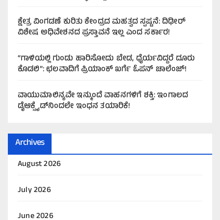
ಕ್ಷೇತ್ರ ವಿಂಗಡಣೆ ಕುರಿತು ಕೇಂದ್ರದ ಮಹತ್ವದ ಸ್ಪಷ್ಟನೆ: ದಿಢೀರ್
ವಿಶೇಷ ಅಧಿವೇಶನದ ಪ್ರಸ್ತಾವನೆ ಇಲ್ಲ ಎಂದ ಸರ್ಕಾರ!
“ಗಾಳಿಯಲ್ಲಿ ಗುಂಡು ಹಾರಿಸೋದು ಬೇಡ, ಧೈರ್ಯವಿದ್ದರೆ ದೂರು
ಕೊಡಲಿ”: ಛಲವಾದಿಗೆ ಪ್ರಿಯಾಂಕ್ ಖರ್ಗೆ ಓಪನ್ ಚಾಲೆಂಜ್!
ವಾಯುಮಾಲಿನ್ಯವೇ ಇನ್ಮುಂದೆ ವಾಹನಗಳಿಗೆ ಶಕ್ತಿ: ಇಂಗಾಲದ
ಡೈಆಕ್ಸೈಡ್‌ನಿಂದಲೇ ಇಂಧನ ತಯಾರಿಕೆ!
Archives
August 2026
July 2026
June 2026