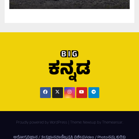
Proudly powered by WordPress
|
Theme:
Newsup
by
Themeansar
.
ಆರೋಗ್ಯ
ವಿಜ್ಞಾನ / ತಂತ್ರಜ್ಞಾನ
ವಾಣಿಜ್ಯ
ವ್ಯಕ್ತಿ ವಿಶೇಷ
Video / Photo
ನಮ್ಮ ಕುರಿತು