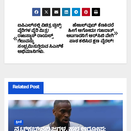
Post
ಐಪಿಎಲ್‌ನಲ್ಲಿ ವಿಚಿತ್ರ ಟ್ವಿಸ್ಟ್:
ಹೇಜಲ್‌ವುಡ್ ಕೆಣಕಿದರೆ
ವೈರಿಗಳ ವೈರಿ ಮಿತ್ರ!
ಹೀಗೆ ಆಗೋದು! ಗುಜರಾತ್
ರಾಜಸ್ಥಾನ್ ರಾಯಲ್ಸ್
ಆಟಗಾರನಿಗೆ ಆರ್‌ಸಿಬಿ ವೇಗಿ
navigation
ಗೆಲುವನ್ನು
ಪಾಠ ಕಲಿಸಿದ ಕ್ಷಣ ವೈರಲ್!
ಸಂಭ್ರಮಿಸುತ್ತಿರುವ ಸಿಎಸ್‌ಕೆ
ಅಭಿಮಾನಿಗಳು.
Related Post
ಕ್ರೀಡೆ
ನೈಟ್‌ಕ್ಲಬ್‌ನಲ್ಲಿ ಜಗಳ, ಹಲ್ಲೆ ಆರೋಪ: