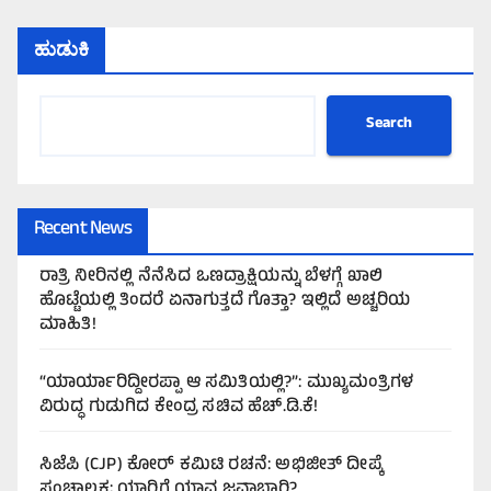
ಹುಡುಕಿ
Search
Recent News
ರಾತ್ರಿ ನೀರಿನಲ್ಲಿ ನೆನೆಸಿದ ಒಣದ್ರಾಕ್ಷಿಯನ್ನು ಬೆಳಗ್ಗೆ ಖಾಲಿ
ಹೊಟ್ಟೆಯಲ್ಲಿ ತಿಂದರೆ ಏನಾಗುತ್ತದೆ ಗೊತ್ತಾ? ಇಲ್ಲಿದೆ ಅಚ್ಚರಿಯ
ಮಾಹಿತಿ!
“ಯಾರ್ಯಾರಿದ್ದೀರಪ್ಪಾ ಆ ಸಮಿತಿಯಲ್ಲಿ?”: ಮುಖ್ಯಮಂತ್ರಿಗಳ
ವಿರುದ್ಧ ಗುಡುಗಿದ ಕೇಂದ್ರ ಸಚಿವ ಹೆಚ್.ಡಿ.ಕೆ!
ಸಿಜೆಪಿ (CJP) ಕೋರ್ ಕಮಿಟಿ ರಚನೆ: ಅಭಿಜೀತ್ ದೀಪ್ಕೆ
ಸಂಚಾಲಕ; ಯಾರಿಗೆ ಯಾವ ಜವಾಬ್ದಾರಿ?