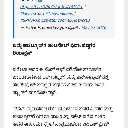
Updates
https://t.co/OBIYYIuhbt
#TATAIPL
|
#Eliminator
|
#TheFinalLeap
|
#SRHvRR
pic.twitter.com/BJHptPcrLJ
— IndianPremierLeague (@IPL)
May 27, 2026
ಜಡ್ಡು ಆಟಿಟ್ಯೂಡ್‌ಗೆ ಇಂಟರ್ನೆಟ್ ಫಿದಾ: ನೆಟ್ಟಿಗರ
ರಿಯಾಕ್ಷನ್
ಜಡೇಜಾ ಅವರ ಈ ಸೆಂಡ್ ಆಫ್ ವಿಡಿಯೋ ಸಾಮಾಜಿಕ
ಜಾಲತಾಣಗಳಾದ ಎಕ್ಸ್ (ಟ್ವಿಟ್ಟರ್) ಮತ್ತು ಇನ್‌ಸ್ಟಾಗ್ರಾಮ್‌ನಲ್ಲಿ
ಸಖತ್ ಟ್ರೆಂಡ್ ಆಗುತ್ತಿದೆ. ಅಭಿಮಾನಿಗಳು ಜಡೇಜಾ ಅವರ
ಸ್ವ್ಯಾಗ್‌ಗೆ ಮನಸೋತಿದ್ದಾರೆ.
“ಕ್ರಿಕೆಟ್ ಮೈದಾನದಲ್ಲಿ ರವೀಂದ್ರ ಜಡೇಜಾ ಅವರ ಎನರ್ಜಿ ಮತ್ತು
ಆಟಿಟ್ಯೂಡ್‌ಗೆ ಯಾರೂ ಸಾಟಿಯಿಲ್ಲ. ವಿಕೆಟ್ ಪಡೆದ ನಂತರ
ಅವರ ಈ ಸಿನಿಮಾ ಸ್ಟೈಲ್ ಸಂಭ್ರಮಾಚರಣೆ ಐಪಿಎಲ್ ಕ್ರೇಜ್