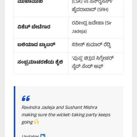
ಮುಖಾಮುಖಿ
(CSK) vs ಸನ್‌ರೈಸರ್ಸ್
ಹೈದರಾಬಾದ್ (SRH)
ರವೀಂದ್ರ ಜಡೇಜಾ (Sir
ವಿಕೆಟ್ ಬೇಟೆಗಾರ
Jadeja)
ಬಲಿಯಾದ ಬ್ಯಾಟರ್
ನಿತೀಶ್ ಕುಮಾರ್ ರೆಡ್ಡಿ
‘ಪುಷ್ಪ’ ಚಿತ್ರದ ಸಿಗ್ನೇಚರ್
ಸಂಭ್ರಮಾಚರಣೆಯ ಶೈಲಿ
ಸ್ಟೆಪ್ ಸೆಂಡ್ ಆಫ್
Ravindra Jadeja and Sushant Mishra
making sure the wicket-taking party keeps
going