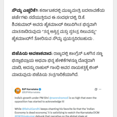
ಸೌಮ್ಯ ಎಚ್ಚರಿಕೆ
?:
ಕರ್ನಾಟಕದಲ್ಲಿ ಮುಖ್ಯಮಂತ್ರಿ ಬದಲಾವಣೆಯ
ಚರ್ಚೆಗಳು ನಡೆಯುತ್ತಿರುವ ಈ ಸಂದರ್ಭದಲ್ಲಿ, ಡಿ.ಕೆ.
ಶಿವಕುಮಾರ್ ಅವರು ಹೈಕಮಾಂಡ್ ನಿಲುವಿಗಿಂತ ಭಿನ್ನವಾಗಿ
ಮಾತನಾಡಿರುವುದು “ತನ್ನ ಅಸ್ತಿತ್ವ ಮತ್ತು ಸ್ವತಂತ್ರ ನಿಲುವನ್ನು”
ಹೈಕಮಾಂಡ್‌ಗೆ ತೋರಿಸುವ ಸೌಮ್ಯ ಪ್ರಯತ್ನವಿರಬಹುದು .
ಬಿಜೆಪಿಯ ಅವಕಾಶವಾದ:
ರಾಜ್ಯದಲ್ಲಿ ಕಾಂಗ್ರೆಸ್ ಒಳಗಿನ ಸಣ್ಣ
ಭಿನ್ನಾಭಿಪ್ರಾಯ ಅಥವಾ ಭಿನ್ನ ಹೇಳಿಕೆಗಳನ್ನೂ ದೊಡ್ಡದಾಗಿ
ಮಾಡಿ, ಅದನ್ನು ರಾಹುಲ್ ಗಾಂಧಿ ಅವರ ನಾಯಕತ್ವಕ್ಕೆ ಲಿಂಕ್
ಮಾಡುವುದು ಬಿಜೆಪಿಯ ತಂತ್ರಗಾರಿಕೆಯಾಗಿದೆ.