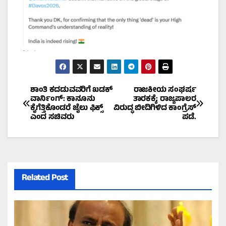
Post
ಶಾಂತಿ ಕದಡುವವರಿಗೆ ಖಡಕ್
ರಾಜಕೀಯ ಸಂಘರ್ಷ
ವಾರ್ನಿಂಗ್: ಕಾನೂನು
ತಾರಕಕ್ಕೆ: ರಾಜ್ಯಪಾಲರ
ಕೈಗೆತ್ತಿಕೊಂಡರೆ ಜೈಲು ಫಿಕ್ಸ್
ವಿರುದ್ಧ ಬೀದಿಗಿಳಿದ ಕಾಂಗ್ರೆಸ್
navigation
ಎಂದ ಸಚಿವರು
ಪಡೆ.
Related Post