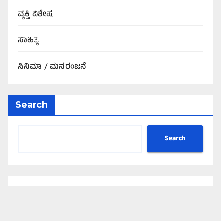
ವ್ಯಕ್ತಿ ವಿಶೇಷ
ಸಾಹಿತ್ಯ
ಸಿನಿಮಾ / ಮನರಂಜನೆ
Search
Search