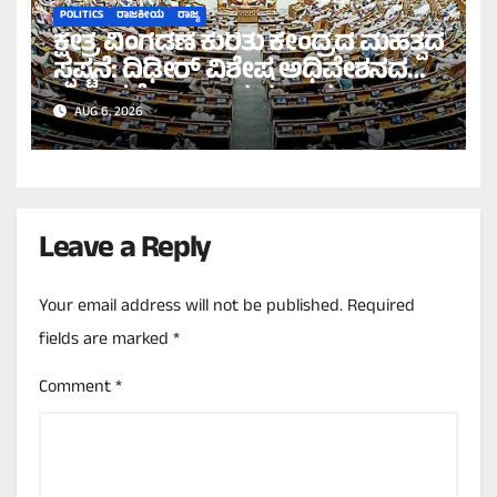
POLITICS
ರಾಜಕೀಯ
ರಾಜ್ಯ
ಕ್ಷೇತ್ರ ವಿಂಗಡಣೆ ಕುರಿತು ಕೇಂದ್ರದ ಮಹತ್ವದ
ಸ್ಪಷ್ಟನೆ: ದಿಢೀರ್ ವಿಶೇಷ ಅಧಿವೇಶನದ
ಪ್ರಸ್ತಾವನೆ ಇಲ್ಲ ಎಂದ ಸರ್ಕಾರ!
AUG 6, 2026
Leave a Reply
Your email address will not be published.
Required
fields are marked
*
Comment
*