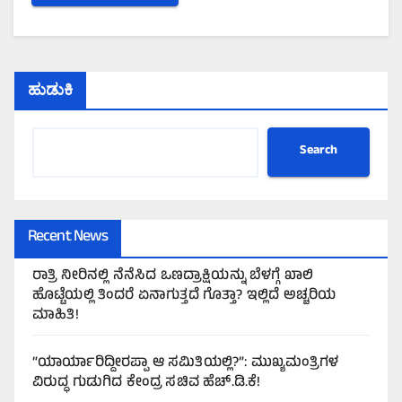
ಹುಡುಕಿ
Search
Recent News
ರಾತ್ರಿ ನೀರಿನಲ್ಲಿ ನೆನೆಸಿದ ಒಣದ್ರಾಕ್ಷಿಯನ್ನು ಬೆಳಗ್ಗೆ ಖಾಲಿ
ಹೊಟ್ಟೆಯಲ್ಲಿ ತಿಂದರೆ ಏನಾಗುತ್ತದೆ ಗೊತ್ತಾ? ಇಲ್ಲಿದೆ ಅಚ್ಚರಿಯ
ಮಾಹಿತಿ!
“ಯಾರ್ಯಾರಿದ್ದೀರಪ್ಪಾ ಆ ಸಮಿತಿಯಲ್ಲಿ?”: ಮುಖ್ಯಮಂತ್ರಿಗಳ
ವಿರುದ್ಧ ಗುಡುಗಿದ ಕೇಂದ್ರ ಸಚಿವ ಹೆಚ್.ಡಿ.ಕೆ!