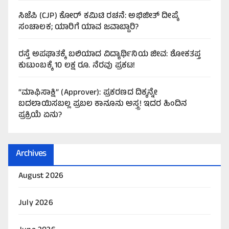
ಸಿಜೆಪಿ (CJP) ಕೋರ್ ಕಮಿಟಿ ರಚನೆ: ಅಭಿಜೀತ್ ದೀಪ್ಕೆ
ಸಂಚಾಲಕ; ಯಾರಿಗೆ ಯಾವ ಜವಾಬ್ದಾರಿ?
ರಸ್ತೆ ಅಪಘಾತಕ್ಕೆ ಬಲಿಯಾದ ವಿದ್ಯಾರ್ಥಿನಿಯ ಜೀವ: ಶೋಕತಪ್ತ
ಕುಟುಂಬಕ್ಕೆ 10 ಲಕ್ಷ ರೂ. ನೆರವು ಪ್ರಕಟ!
“ಮಾಫಿಸಾಕ್ಷಿ” (Approver): ಪ್ರಕರಣದ ದಿಕ್ಕನ್ನೇ
ಬದಲಾಯಿಸಬಲ್ಲ ಪ್ರಬಲ ಕಾನೂನು ಅಸ್ತ್ರ! ಇದರ ಹಿಂದಿನ
ಪ್ರಕ್ರಿಯೆ ಏನು?
Archives
August 2026
July 2026