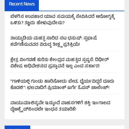
Recent News
ಬೆಳಗಿನ ಉಪಹಾರ ಯಾವ ಸಮಯಕ್ಕೆ ಸೇವಿಸಿದರೆ ಆರೋಗ್ಯಕ್ಕೆ
ಒಳಿತು? ತಜ್ಞರು ಹೇಳುವುದೇನು?
ತಾಯ್ನುಡಿಯ ಮಹತ್ವ ಸಾರಿದ ನಟ ಧನುಷ್: ಸ್ವಭಾಷೆ
ಕಡೆಗಣಿಸುವವರ ವಿರುದ್ಧ ತೀಕ್ಷ್ಣ ಪ್ರತಿಕ್ರಿಯೆ!
ಕ್ಷೇತ್ರ ವಿಂಗಡಣೆ ಕುರಿತು ಕೇಂದ್ರದ ಮಹತ್ವದ ಸ್ಪಷ್ಟನೆ: ದಿಢೀರ್
ವಿಶೇಷ ಅಧಿವೇಶನದ ಪ್ರಸ್ತಾವನೆ ಇಲ್ಲ ಎಂದ ಸರ್ಕಾರ!
“ಗಾಳಿಯಲ್ಲಿ ಗುಂಡು ಹಾರಿಸೋದು ಬೇಡ, ಧೈರ್ಯವಿದ್ದರೆ ದೂರು
ಕೊಡಲಿ”: ಛಲವಾದಿಗೆ ಪ್ರಿಯಾಂಕ್ ಖರ್ಗೆ ಓಪನ್ ಚಾಲೆಂಜ್!
ವಾಯುಮಾಲಿನ್ಯವೇ ಇನ್ಮುಂದೆ ವಾಹನಗಳಿಗೆ ಶಕ್ತಿ: ಇಂಗಾಲದ
ಡೈಆಕ್ಸೈಡ್‌ನಿಂದಲೇ ಇಂಧನ ತಯಾರಿಕೆ!