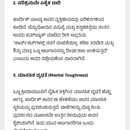
2.
ಪರಿಶ್ರಮವೇ ಏಕೈಕ ದಾರಿ
ಹಾರ್ದಿಕ್ ಪಾಂಡ್ಯ ಅವರ ವೃತ್ತಿಜೀವನವು ಏರಿಳಿತಗಳಿಂದ
ಕೂಡಿದೆ. ಬೆನ್ನುನೋವಿನ ಸಮಸ್ಯೆ ಮತ್ತು ಶಸ್ತ್ರಚಿಕಿತ್ಸೆಯ ನಂತರ
ಅವರು ಕಮ್‌ಬ್ಯಾಕ್ ಮಾಡಿದ ರೀತಿ ಅಪ್ರತಿಮ.
“ಶಾರ್ಟ್‌ಕಟ್‌ಗಳಲ್ಲಿ ನನಗೆ ನಂಬಿಕೆಯಿಲ್ಲ. ಕಠಿಣ ತರಬೇತಿ ಮತ್ತು
ಶಿಸ್ತು ಮಾತ್ರ ಒಬ್ಬ ಆಟಗಾರನನ್ನು ದೀರ್ಘಕಾಲ ಉಳಿಸುತ್ತದೆ”
ಎಂಬುದು ಅವರ ವಿಶ್ಲೇಷಣೆಯ ಸಾರವಾಗಿದೆ.
3.
ಮಾನಸಿಕ ದೃಢತೆ (
Mental Toughness)
ಒಬ್ಬ ಕ್ರೀಡಾಪಟುವಿಗೆ ದೈಹಿಕ ಶಕ್ತಿಗಿಂತ ಮಾನಸಿಕ ದೃಢತೆ ಹೆಚ್ಚು
ಅಗತ್ಯ. ಹಾರ್ದಿಕ್ ಅವರ ಈ ಹೇಳಿಕೆಯು ಅವರ ಮಾನಸಿಕ
ಸ್ಥಿತಿಯನ್ನು ಪ್ರತಿಬಿಂಬಿಸುತ್ತದೆ. ಟೀಕೆಗಳನ್ನು ಮೆಟ್ಟಿ ನಿಂತು
ಪ್ರದರ್ಶನದ ಮೂಲಕವೇ ಉತ್ತರ ನೀಡುವುದು ಅವರ
ಶೈಲಿಯಾಗಿದೆ. ಇದು ಯುವ ಆಟಗಾರರಿಗೂ ಒಂದು