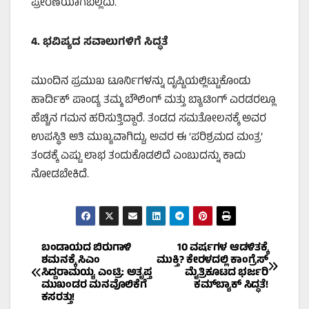
ಪ್ರೇರಣೆಯಾಗಬಲ್ಲದು.
4.
ಭವಿಷ್ಯದ ಸವಾಲುಗಳಿಗೆ ಸಿದ್ಧತೆ
ಮುಂದಿನ ಪ್ರಮುಖ ಟೂರ್ನಿಗಳನ್ನು ದೃಷ್ಟಿಯಲ್ಲಿಟ್ಟುಕೊಂಡು
ಹಾರ್ದಿಕ್ ಪಾಂಡ್ಯ ತಮ್ಮ ಬೌಲಿಂಗ್ ಮತ್ತು ಬ್ಯಾಟಿಂಗ್ ಎರಡರಲ್ಲೂ
ಹೆಚ್ಚಿನ ಗಮನ ಹರಿಸುತ್ತಿದ್ದಾರೆ. ತಂಡದ ಸಮತೋಲನಕ್ಕೆ ಅವರ
ಉಪಸ್ಥಿತಿ ಅತಿ ಮುಖ್ಯವಾಗಿದ್ದು, ಅವರ ಈ ‘ಪರಿಶ್ರಮದ ಮಂತ್ರ’
ತಂಡಕ್ಕೆ ಎಷ್ಟು ಲಾಭ ತಂದುಕೊಡಲಿದೆ ಎಂಬುದನ್ನು ಕಾದು
ನೋಡಬೇಕಿದೆ.
Post
ಬಂಡಾಯದ ಬಿರುಗಾಳಿ
10 ವರ್ಷಗಳ ಆಡಳಿತಕ್ಕೆ
ಶಮನಕ್ಕೆ ಸಿಎಂ
ಮುಕ್ತಿ? ಕೇರಳದಲ್ಲಿ ಕಾಂಗ್ರೆಸ್
ಸಿದ್ದರಾಮಯ್ಯ ಎಂಟ್ರಿ: ಅತೃಪ್ತ
ಮೈತ್ರಿಕೂಟದ ಭರ್ಜರಿ
navigation
ಮುಖಂಡರ ಮನವೊಲಿಕೆಗೆ
ಕಮ್‌ಬ್ಯಾಕ್ ಸಿದ್ಧತೆ!
ಕಸರತ್ತು!