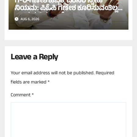
ಗೌರಿ-ಗಣೇಶ ಹಬ್ಬಕ್ಕೆ ಪರಿಸರ ಸ್ನೇಹಿ
ನಿಯಮ: ಪಿಓಪಿ ಗಣೇಶ ಕೂರಿಸುವಂತಿಲ್ಲ
ಎಂದ ಸಚಿವ ಖಂಡ್ರೆ!
AUG 6, 2026
Leave a Reply
Your email address will not be published.
Required
fields are marked
*
Comment
*