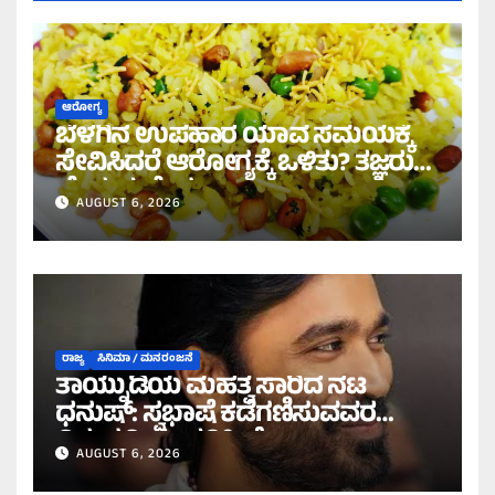
ಆರೋಗ್ಯ
ಬೆಳಗಿನ ಉಪಹಾರ ಯಾವ ಸಮಯಕ್ಕೆ
ಸೇವಿಸಿದರೆ ಆರೋಗ್ಯಕ್ಕೆ ಒಳಿತು? ತಜ್ಞರು
ಹೇಳುವುದೇನು?
AUGUST 6, 2026
ರಾಜ್ಯ
ಸಿನಿಮಾ / ಮನರಂಜನೆ
ತಾಯ್ನುಡಿಯ ಮಹತ್ವ ಸಾರಿದ ನಟ
ಧನುಷ್: ಸ್ವಭಾಷೆ ಕಡೆಗಣಿಸುವವರ
ವಿರುದ್ಧ ತೀಕ್ಷ್ಣ ಪ್ರತಿಕ್ರಿಯೆ!
AUGUST 6, 2026