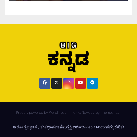
Proudly powered by WordPress
|
Theme:
Newsup
by
Themeansar
.
ಆರೋಗ್ಯ
ವಿಜ್ಞಾನ / ತಂತ್ರಜ್ಞಾನ
ವಾಣಿಜ್ಯ
ವ್ಯಕ್ತಿ ವಿಶೇಷ
Video / Photo
ನಮ್ಮ ಕುರಿತು