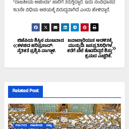
“ರಾಜಕೀಯ ಅಜೆಂಡಾ” ಜಾರಿಗೆ ತರುತ್ತಿದ್ದಾರೆ. ಇದು ಸಂವಿಧಾನದ
163ನೇ ವಿಧಿಯ ಆಶಯಕ್ಕೆ ವಿರುದ್ಧವಾಗಿದೆ ಎಂದು ಹೇಳಿದ್ದಾರೆ.
Post
ಬಿಜೆಪಿಯ ಶಿಸ್ತಿನ ಮುಖವಾಡ
ಜವಾಬ್ದಾರಿಯುತ ಆಡಳಿತಕ್ಕೆ
ಕಳಚಿದ ಹರಿಪ್ರಸಾದ್:
ಮುನ್ನುಡಿ: ಜನಪ್ರತಿನಿಧಿಗಳ
ನೈತಿಕತೆ ಪ್ರಶ್ನಿಸಿ ವಾಗ್ದಾಳಿ.
ಕರೆಗೆ ಬೆಲೆ ಕೊಡದಿದ್ದರೆ ಶಿಸ್ತು
navigation
ಕ್ರಮದ ಎಚ್ಚರಿಕೆ.
Related Post
POLITICS
ರಾಜಕೀಯ
ರಾಜ್ಯ