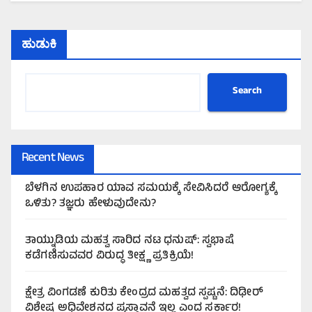
ಹುಡುಕಿ
Search
Recent News
ಬೆಳಗಿನ ಉಪಹಾರ ಯಾವ ಸಮಯಕ್ಕೆ ಸೇವಿಸಿದರೆ ಆರೋಗ್ಯಕ್ಕೆ
ಒಳಿತು? ತಜ್ಞರು ಹೇಳುವುದೇನು?
ತಾಯ್ನುಡಿಯ ಮಹತ್ವ ಸಾರಿದ ನಟ ಧನುಷ್: ಸ್ವಭಾಷೆ
ಕಡೆಗಣಿಸುವವರ ವಿರುದ್ಧ ತೀಕ್ಷ್ಣ ಪ್ರತಿಕ್ರಿಯೆ!
ಕ್ಷೇತ್ರ ವಿಂಗಡಣೆ ಕುರಿತು ಕೇಂದ್ರದ ಮಹತ್ವದ ಸ್ಪಷ್ಟನೆ: ದಿಢೀರ್
ವಿಶೇಷ ಅಧಿವೇಶನದ ಪ್ರಸ್ತಾವನೆ ಇಲ್ಲ ಎಂದ ಸರ್ಕಾರ!