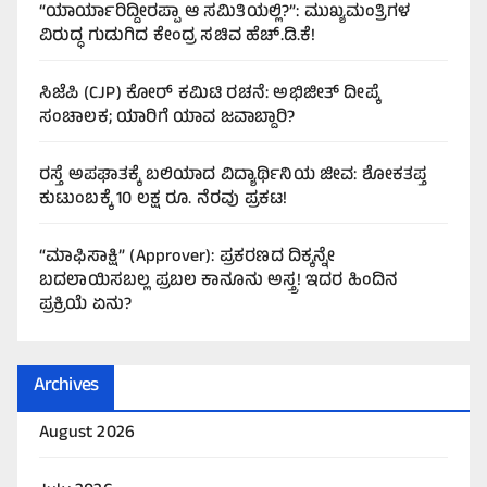
“ಯಾರ್ಯಾರಿದ್ದೀರಪ್ಪಾ ಆ ಸಮಿತಿಯಲ್ಲಿ?”: ಮುಖ್ಯಮಂತ್ರಿಗಳ
ವಿರುದ್ಧ ಗುಡುಗಿದ ಕೇಂದ್ರ ಸಚಿವ ಹೆಚ್.ಡಿ.ಕೆ!
ಸಿಜೆಪಿ (CJP) ಕೋರ್ ಕಮಿಟಿ ರಚನೆ: ಅಭಿಜೀತ್ ದೀಪ್ಕೆ
ಸಂಚಾಲಕ; ಯಾರಿಗೆ ಯಾವ ಜವಾಬ್ದಾರಿ?
ರಸ್ತೆ ಅಪಘಾತಕ್ಕೆ ಬಲಿಯಾದ ವಿದ್ಯಾರ್ಥಿನಿಯ ಜೀವ: ಶೋಕತಪ್ತ
ಕುಟುಂಬಕ್ಕೆ 10 ಲಕ್ಷ ರೂ. ನೆರವು ಪ್ರಕಟ!
“ಮಾಫಿಸಾಕ್ಷಿ” (Approver): ಪ್ರಕರಣದ ದಿಕ್ಕನ್ನೇ
ಬದಲಾಯಿಸಬಲ್ಲ ಪ್ರಬಲ ಕಾನೂನು ಅಸ್ತ್ರ! ಇದರ ಹಿಂದಿನ
ಪ್ರಕ್ರಿಯೆ ಏನು?
Archives
August 2026