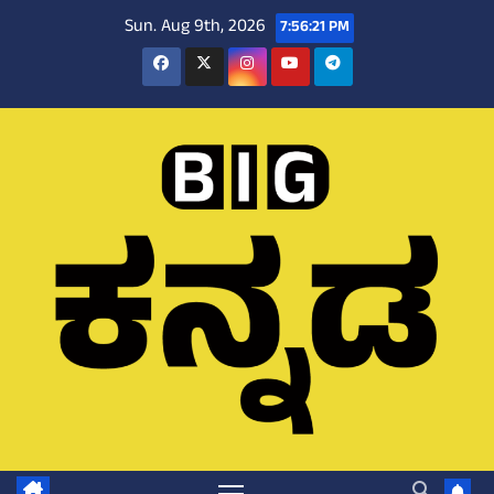
Skip
Sun. Aug 9th, 2026
7:56:22 PM
to
content