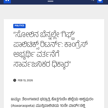
POLITICS
“ಸೋಲಿನ ಬೆನ್ನಲ್ಲೇ ‘ಗಿಫ್ಟ್’
ಪಾಲಿಟಿಕ್ಸ್ ರಿಟರ್ನ್: ಕಾಂಗ್ರೆಸ್
ಅಭ್ಯರ್ಥಿ ವರ್ತನೆಗೆ
ಸಾರ್ವಜನಿಕರ ಧಿಕ್ಕಾರ”
FEB 13, 2026
ಖಮ್ಮಂ: ತೆಲಂಗಾಣದ ಭದ್ರಾತ್ರಿ ಕೊತ್ತಗುಡೆಂ ಜಿಲ್ಲೆಯ ಅಶ್ವಪುರಂ
(Aswaraopeta) ಮುನ್ಸಿಪಾಲಿಟಿಯ 10ನೇ ವಾರ್ಡ್‌ನಲ್ಲಿ