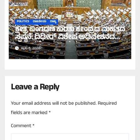
POLITICS
ರಾಜಕೀಯ
ರಾಜ್ಯ
ಕ್ಷೇತ್ರ ವಿಂಗಡಣೆ ಕುರಿತು ಕೇಂದ್ರದ ಮಹತ್ವದ
ಸ್ಪಷ್ಟನೆ: ದಿಢೀರ್ ವಿಶೇಷ ಅಧಿವೇಶನದ
ಪ್ರಸ್ತಾವನೆ ಇಲ್ಲ ಎಂದ ಸರ್ಕಾರ!
AUG 6, 2026
Leave a Reply
Your email address will not be published.
Required
fields are marked
*
Comment
*