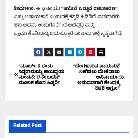
ತೀರ್ಮಾನ:
ಈ ಘಟನೆಯು
“
ಆಮಿಷ ಒಡ್ಡುವ ರಾಜಕಾರಣ”
ಎಷ್ಟು ಅಪಾಯಕಾರಿ ಎಂಬುದಕ್ಕೆ ಕನ್ನಡಿ ಹಿಡಿದಿದೆ. ಮತದಾರರು
ಹಣ ಅಥವಾ ಉಡುಗೊರೆಗಿಂತ ಅಭಿವೃದ್ಧಿ ಮತ್ತು
ಪ್ರಾಮಾಣಿಕತೆಯನ್ನು ಬಯಸುತ್ತಾರೆ ಎಂಬುದು ಇಲ್ಲಿ ಸ್ಪಷ್ಟವಾಗಿದೆ.
Post
“ಮಾರ್ಚ್ 6 ರಂದು
“ಬೆಂಗಳೂರಿನ ಬಾಯಾರಿಕೆ
ಸಿದ್ದರಾಮಯ್ಯ ಆಯವ್ಯಯ
ನೀಗಿಸಲು ಮೇಕೆದಾಟು
ಮಂಡನೆ: 17ನೇ ಬಜೆಟ್
ಅನಿವಾರ್ಯ:
navigation
ಮೂಲಕ ಹೊಸ ಹಿಸ್ಟರಿ!”
ಅನುಮತಿಗಾಗಿ ಕೇಂದ್ರಕ್ಕೆ
ಡಿಕೆಶಿ ಆಗ್ರಹ”
Related Post