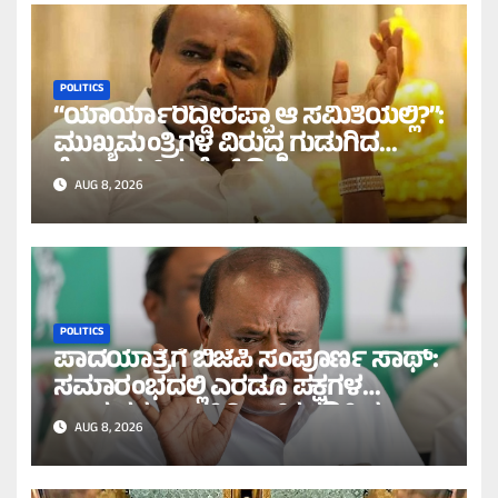
POLITICS
“ಯಾರ್ಯಾರಿದ್ದೀರಪ್ಪಾ ಆ ಸಮಿತಿಯಲ್ಲಿ?”:
ಮುಖ್ಯಮಂತ್ರಿಗಳ ವಿರುದ್ಧ ಗುಡುಗಿದ
ಕೇಂದ್ರ ಸಚಿವ ಹೆಚ್.ಡಿ.ಕೆ!
AUG 8, 2026
POLITICS
ಪಾದಯಾತ್ರೆಗೆ ಬಿಜೆಪಿ ಸಂಪೂರ್ಣ ಸಾಥ್:
ಸಮಾರಂಭದಲ್ಲಿ ಎರಡೂ ಪಕ್ಷಗಳ
ನಾಯಕರ ಉಪಸ್ಥಿತಿ ಖಚಿತಪಡಿಸಿದ
AUG 8, 2026
ಹೆಚ್.ಡಿ.ಕೆ!