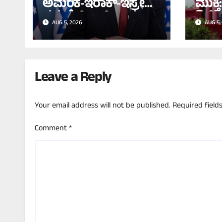
ಅಮೆರಿಕ-ಇರಾಕ್-ಇಸ್ರೇಲ್
ಮುಕ್
ನಡುವೆ ಭಿನ್ನಾಭಿಪ್ರಾಯ:
ಡಿಜಿ
AUG 5, 2026
AUG 5,
ಜೋ ಬೈಡನ್ ಸರ್ಕಾರದ
ಡಿಲೀ
ನಡೆಗೆ ನೆತನ್ಯಾಹು ವಿರೋಧ!
ಹೈಕೋ
Leave a Reply
Your email address will not be published.
Required fiel
Comment
*