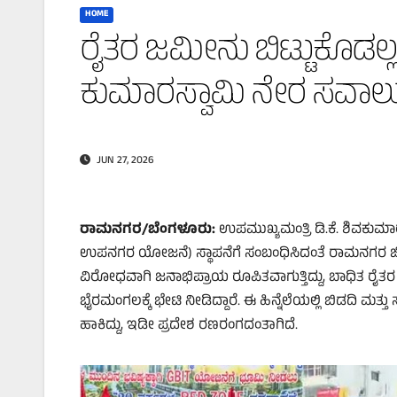
HOME
ರೈತರ ಜಮೀನು ಬಿಟ್ಟುಕೊಡಲ್ಲ!: ಬ
ಕುಮಾರಸ್ವಾಮಿ ನೇರ ಸವಾಲು
JUN 27, 2026
ರಾಮನಗರ/ಬೆಂಗಳೂರು:
ಉಪಮುಖ್ಯಮಂತ್ರಿ ಡಿ.ಕೆ. ಶಿವಕುಮಾ
ಉಪನಗರ ಯೋಜನೆ) ಸ್ಥಾಪನೆಗೆ ಸಂಬಂಧಿಸಿದಂತೆ ರಾಮನಗರ ಜಿ
ವಿರೋಧವಾಗಿ ಜನಾಭಿಪ್ರಾಯ ರೂಪಿತವಾಗುತ್ತಿದ್ದು, ಬಾಧಿತ ರೈ
ಭೈರಮಂಗಲಕ್ಕೆ ಭೇಟಿ ನೀಡಿದ್ದಾರೆ. ಈ ಹಿನ್ನೆಲೆಯಲ್ಲಿ ಬಿಡದಿ ಮತ
ಹಾಕಿದ್ದು, ಇಡೀ ಪ್ರದೇಶ ರಣರಂಗದಂತಾಗಿದೆ.