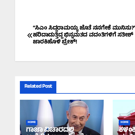
Post
“ಸಿಎಂ ಸಿದ್ದರಾಮಯ್ಯ ಜೊತೆ ನನಗೇಕೆ ಮುನಿಸು?”
ಹರಿದಾಡುತ್ತಿದ್ದ ಭಿನ್ನಮತದ ವದಂತಿಗಳಿಗೆ ಸತೀಶ್
navigation
ಜಾರಕಿಹೊಳಿ ಬ್ರೇಕ್!
Related Post
HOME
HOME
ಗಾಜಾ ವಿಚಾರದಲ್ಲಿ
ಕಳಂಕ