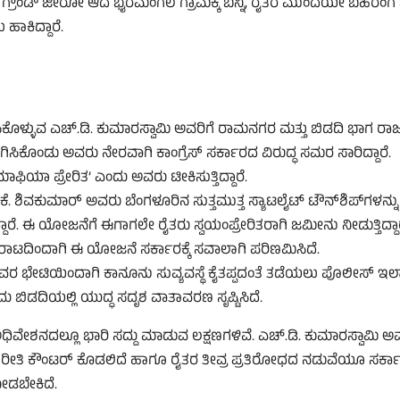
ಯ ಗ್ರೌಂಡ್ ಜೀರೋ ಆದ ಭೈರಮಂಗಲ ಗ್ರಾಮಕ್ಕೆ ಬನ್ನಿ, ರೈತರ ಮುಂದೆಯೇ ಬಹಿರಂಗ 
ಕಿದ್ದಾರೆ.
ಿಕೊಳ್ಳುವ ಎಚ್.ಡಿ. ಕುಮಾರಸ್ವಾಮಿ ಅವರಿಗೆ ರಾಮನಗರ ಮತ್ತು ಬಿಡದಿ ಭಾಗ 
ಾಗಿಸಿಕೊಂಡು ಅವರು ನೇರವಾಗಿ ಕಾಂಗ್ರೆಸ್ ಸರ್ಕಾರದ ವಿರುದ್ಧ ಸಮರ ಸಾರಿದ್ದಾರೆ.
ಿಯಾ ಪ್ರೇರಿತ’ ಎಂದು ಅವರು ಟೀಕಿಸುತ್ತಿದ್ದಾರೆ.
.ಕೆ. ಶಿವಕುಮಾರ್ ಅವರು ಬೆಂಗಳೂರಿನ ಸುತ್ತಮುತ್ತ ಸ್ಯಾಟಲೈಟ್ ಟೌನ್‌ಶಿಪ್‌ಗಳನ್ನು
ಿದ್ದಾರೆ. ಈ ಯೋಜನೆಗೆ ಈಗಾಗಲೇ ರೈತರು ಸ್ವಯಂಪ್ರೇರಿತರಾಗಿ ಜಮೀನು ನೀಡುತ್ತಿದ್ದಾ
 ಹೋರಾಟದಿಂದಾಗಿ ಈ ಯೋಜನೆ ಸರ್ಕಾರಕ್ಕೆ ಸವಾಲಾಗಿ ಪರಿಣಮಿಸಿದೆ.
ೆ ಅವರ ಭೇಟಿಯಿಂದಾಗಿ ಕಾನೂನು ಸುವ್ಯವಸ್ಥೆ ಕೈತಪ್ಪದಂತೆ ತಡೆಯಲು ಪೊಲೀಸ್ ಇಲ
 ಬಿಡದಿಯಲ್ಲಿ ಯುದ್ಧ ಸದೃಶ ವಾತಾವರಣ ಸೃಷ್ಟಿಸಿದೆ.
ಿವೇಶನದಲ್ಲೂ ಭಾರಿ ಸದ್ದು ಮಾಡುವ ಲಕ್ಷಣಗಳಿವೆ. ಎಚ್.ಡಿ. ಕುಮಾರಸ್ವಾಮಿ 
 ಯಾವ ರೀತಿ ಕೌಂಟರ್ ಕೊಡಲಿದೆ ಹಾಗೂ ರೈತರ ತೀವ್ರ ಪ್ರತಿರೋಧದ ನಡುವೆಯೂ ಸರ್ಕ
ನೋಡಬೇಕಿದೆ.