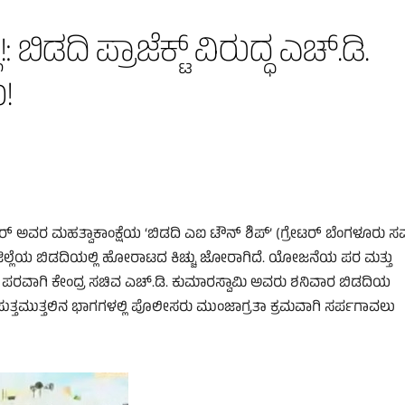
ಿಡದಿ ಪ್ರಾಜೆಕ್ಟ್ ವಿರುದ್ಧ ಎಚ್.ಡಿ.
!
ರ್ ಅವರ ಮಹತ್ವಾಕಾಂಕ್ಷೆಯ ‘ಬಿಡದಿ ಎಐ ಟೌನ್ ಶಿಪ್’ (ಗ್ರೇಟರ್ ಬೆಂಗಳೂರು ಸಮ
ಲ್ಲೆಯ ಬಿಡದಿಯಲ್ಲಿ ಹೋರಾಟದ ಕಿಚ್ಚು ಜೋರಾಗಿದೆ. ಯೋಜನೆಯ ಪರ ಮತ್ತು
ತರ ಪರವಾಗಿ ಕೇಂದ್ರ ಸಚಿವ ಎಚ್.ಡಿ. ಕುಮಾರಸ್ವಾಮಿ ಅವರು ಶನಿವಾರ ಬಿಡದಿಯ
್ತು ಸುತ್ತಮುತ್ತಲಿನ ಭಾಗಗಳಲ್ಲಿ ಪೊಲೀಸರು ಮುಂಜಾಗ್ರತಾ ಕ್ರಮವಾಗಿ ಸರ್ಪಗಾವಲು