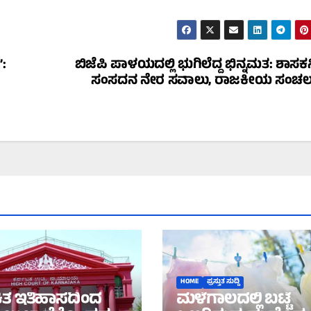
:
ಬಿಜೆಪಿ ಪಾಳಯದಲ್ಲಿ ಭುಗಿಲೆದ್ದ ಭಿನ್ನಮತ: ಶಾಸಕನ
ಸಂಸದನ ನೇರ ಸವಾಲು, ರಾಜಕೀಯ ಸಂಚಲ
HOME
ಪ್ರಸ್ತುತ ಸುದ್ದಿ
ಿತ ಇತಿಹಾಸದಿಂದ
ಮಳೆಗಾಲದಲ್ಲಿ ಬಟ್ಟೆ