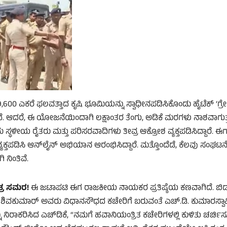
 9,600 ಎಕರೆ ಫಲವತ್ತಾದ ಕೃಷಿ ಭೂಮಿಯನ್ನು ಸ್ವಾಧೀನಪಡಿಸಿಕೊಂಡು ಹೈಟೆಕ್ ‘ಗ್ರ
ದೆ. ಆದರೆ, ಈ ಯೋಜನೆಯಿಂದಾಗಿ ಲಕ್ಷಾಂತರ ತೆಂಗು, ಅಡಿಕೆ ಮರಗಳು ನಾಶವಾಗುತ್
್ಥಳೀಯ ರೈತರು ಮತ್ತು ಪರಿಸರವಾದಿಗಳು ತೀವ್ರ ಆಕ್ರೋಶ ವ್ಯಕ್ತಪಡಿಸಿದ್ದಾರೆ. 
ಕ್ತಪಡಿಸಿ ಆನ್‌ಲೈನ್ ಅಭಿಯಾನ ಆರಂಭಿಸಿದ್ದಾರೆ. ಮತ್ತೊಂದೆಡೆ, ಕೆಲವು ಸಂಘಟನ
ನಿಂತಿವೆ.
ತ್ರ ಸಮರ!
ಈ ಜಟಾಪಟಿ ಈಗ ರಾಜಕೀಯ ನಾಯಕರ ಪ್ರತಿಷ್ಠೆಯ ಕಣವಾಗಿದೆ. ಬಿಡ
.ಕೆ. ಶಿವಕುಮಾರ್ ಅವರು ವಿಧಾನಸೌಧದ ಕಚೇರಿಗೆ ಬರುವಂತೆ ಎಚ್.ಡಿ. ಕುಮಾರಸ್ವಾ
ನು ನಿರಾಕರಿಸಿದ ಎಚ್‌ಡಿಕೆ, “ನಮಗೆ ಹವಾನಿಯಂತ್ರಿತ ಕಚೇರಿಗಳಲ್ಲಿ ಕುಳಿತು ಚರ್ಚಿ