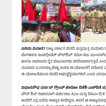
ಏನಿದು ವಿವಾದ?
ರಾಜ್ಯ ಸರ್ಕಾರ ಬಿಡದಿ ಸುತ್ತಮುತ್ತ ಸುಮಾರು
ಬೆಂಗಳೂರು ಇಂಟಿಗ್ರೇಟೆಡ್ ಟೌನ್‌ಶಿಪ್’ ನಿರ್ಮಿಸಲು ಮುಂದಾಗಿ
ಹಾಗೂ ಸಾವಿರಾರು ರೈತ ಕುಟುಂಬಗಳು ಬೀದಿಪಾಲಾಗುತ್ತವೆ ಎಂದು ಸ
ಸುಮಾರು 12,000ಕ್ಕೂ ಹೆಚ್ಚು ಜನರು ಈ ಯೋಜನೆಗೆ ವಿರೋಧ ವ್ಯ
ಈ ಯೋಜನೆಯಿಂದ ಬಿಡದಿ ಅಭಿವೃದ್ಧಿಯಾಗಲಿದೆ ಎಂದು ಪರವಾಗಿ 
ವಿಧಾನಸೌಧ ವರ್ಸಸ್ ಗ್ರೌಂಡ್ ಜೀರೋ: ಡಿಕೆಶಿ-ಎಚ್‌ಡಿಕೆ ಪ
ಟೌನ್ ಶಿಪ್ ವಿಚಾರವಾಗಿ ಚರ್ಚಿಸಲು ಸಿಎಂ ಮತ್ತು ಡಿಸಿಎಂ ಡಿ
ಅವರಿಗೆ ಪತ್ರ ಬರೆದು ಆಹ್ವಾನ ನೀಡಿದ್ದರು. ಆದರೆ ಈ ಆಹ್ವಾನವನ್