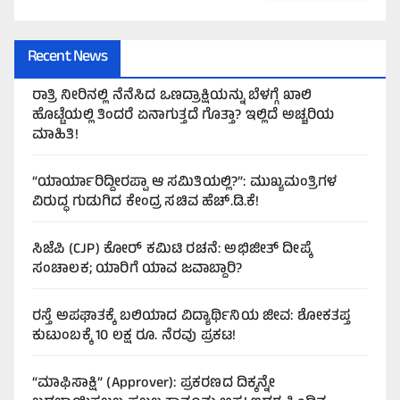
Recent News
ರಾತ್ರಿ ನೀರಿನಲ್ಲಿ ನೆನೆಸಿದ ಒಣದ್ರಾಕ್ಷಿಯನ್ನು ಬೆಳಗ್ಗೆ ಖಾಲಿ
ಹೊಟ್ಟೆಯಲ್ಲಿ ತಿಂದರೆ ಏನಾಗುತ್ತದೆ ಗೊತ್ತಾ? ಇಲ್ಲಿದೆ ಅಚ್ಚರಿಯ
ಮಾಹಿತಿ!
“ಯಾರ್ಯಾರಿದ್ದೀರಪ್ಪಾ ಆ ಸಮಿತಿಯಲ್ಲಿ?”: ಮುಖ್ಯಮಂತ್ರಿಗಳ
ವಿರುದ್ಧ ಗುಡುಗಿದ ಕೇಂದ್ರ ಸಚಿವ ಹೆಚ್.ಡಿ.ಕೆ!
ಸಿಜೆಪಿ (CJP) ಕೋರ್ ಕಮಿಟಿ ರಚನೆ: ಅಭಿಜೀತ್ ದೀಪ್ಕೆ
ಸಂಚಾಲಕ; ಯಾರಿಗೆ ಯಾವ ಜವಾಬ್ದಾರಿ?
ರಸ್ತೆ ಅಪಘಾತಕ್ಕೆ ಬಲಿಯಾದ ವಿದ್ಯಾರ್ಥಿನಿಯ ಜೀವ: ಶೋಕತಪ್ತ
ಕುಟುಂಬಕ್ಕೆ 10 ಲಕ್ಷ ರೂ. ನೆರವು ಪ್ರಕಟ!
“ಮಾಫಿಸಾಕ್ಷಿ” (Approver): ಪ್ರಕರಣದ ದಿಕ್ಕನ್ನೇ