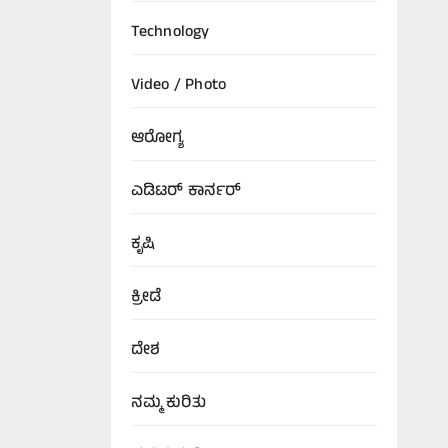
Technology
Video / Photo
ಆರೋಗ್ಯ
ಎಡಿಟರ್‌ ಕಾರ್ನರ್
ಕೃಷಿ
ಕ್ರೀಡೆ
ದೇಶ
ನಮ್ಮ ಕುರಿತು