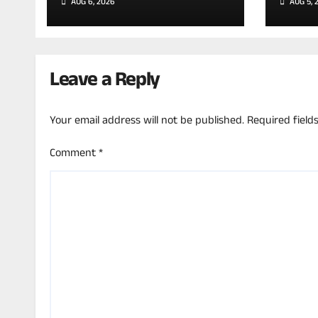
AUG 6, 2026
AUG 5, 
ವಿರುದ್ಧ ತೀಕ್ಷ್ಣ ಪ್ರತಿಕ್ರಿಯೆ!
ದಿನಗಳ
ಡಾಲರ
Leave a Reply
Your email address will not be published.
Required fiel
Comment
*