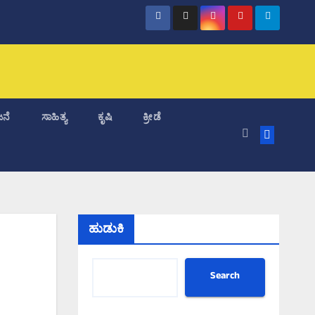
ನೆ
ಸಾಹಿತ್ಯ
ಕೃಷಿ
ಕ್ರೀಡೆ
ಹುಡುಕಿ
Search