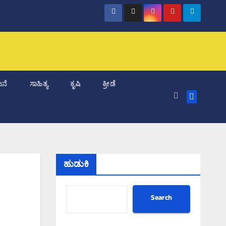
ನೆ
ಸಾಹಿತ್ಯ
ಕೃಷಿ
ಕ್ರೀಡೆ
ಹುಡುಕಿ
Search