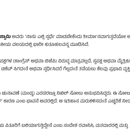
್ವಾಮಿ
ಅವರು ʼನಾನು ಎಲ್ಲಿ ಸ್ಪರ್ಧೆ ಮಾಡಬೇಕೆಂದು ತೀರ್ಮಾನವಾಗುತ್ತದೆಯೋ ಅಲ
ಾಜಕೀಯ ವಲಯದಲ್ಲಿ ಭಾರೀ ಕುತೂಹಲವನ್ನ ಮೂಡಿಸಿದೆ.
 (ಕಾಂಗ್ರೆಸ್ ಅಥವಾ ಬಿಜೆಪಿ) ವಿರುದ್ಧ ಮಾತ್ರವಲ್ಲದೆ, ಸ್ವಪಕ್ಷ ಅಥವಾ ಮೈತ್ರ
ಟಿಕೆಟ್ ಸಿಗದಂತೆ ಅಥವಾ ಸ್ಪರ್ಧಿಸಿದರೆ ಗೆಲ್ಲದಂತೆ ತಡೆಯಲು ಕೆಲವು ಪ್ರಭಾವಿ ವ್ಯಕ್ತ
ುನಾವಣೆ (ಮಂಡ್ಯ) ಎರಡರಲ್ಲೂ ನಿಖಿಲ್ ಸೋಲು ಅನುಭವಿಸಿದ್ದರು. ಈ ಸೋಲು
ಾರ” ಕಾರಣ ಎಂಬ ಭಾವನೆ ಅವರಲ್ಲಿದೆ. ಆ ಇತಿಹಾಸ ಮರುಕಳಿಸದಂತೆ ಎಚ್ಚರಿಕೆ ನೀ
ರಿಗೆ ಬಲಿಯಾಗುತ್ತಿದ್ದೇನೆ ಎಂಬ ಸಂದೇಶ ರವಾನಿಸಿ, ಮತದಾರರಲ್ಲಿ ಮತ್ತು