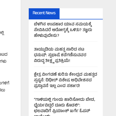
Recent News
ಬೆಳಗಿನ ಉಪಹಾರ ಯಾವ ಸಮಯಕ್ಕೆ
ಸೇವಿಸಿದರೆ ಆರೋಗ್ಯಕ್ಕೆ ಒಳಿತು? ತಜ್ಞರು
್ಲಿ
ಹೇಳುವುದೇನು?
ತಾಯ್ನುಡಿಯ ಮಹತ್ವ ಸಾರಿದ ನಟ
ಿಕೂಟದ
ಧನುಷ್: ಸ್ವಭಾಷೆ ಕಡೆಗಣಿಸುವವರ
ವಿರುದ್ಧ ತೀಕ್ಷ್ಣ ಪ್ರತಿಕ್ರಿಯೆ!
ಿಗಳು
ಕ್ಷೇತ್ರ ವಿಂಗಡಣೆ ಕುರಿತು ಕೇಂದ್ರದ ಮಹತ್ವದ
ಸ್ಪಷ್ಟನೆ: ದಿಢೀರ್ ವಿಶೇಷ ಅಧಿವೇಶನದ
ಗಳಿಗೆ
ಪ್ರಸ್ತಾವನೆ ಇಲ್ಲ ಎಂದ ಸರ್ಕಾರ!
ಡಲು
“ಗಾಳಿಯಲ್ಲಿ ಗುಂಡು ಹಾರಿಸೋದು ಬೇಡ,
ಧೈರ್ಯವಿದ್ದರೆ ದೂರು ಕೊಡಲಿ”:
ಛಲವಾದಿಗೆ ಪ್ರಿಯಾಂಕ್ ಖರ್ಗೆ ಓಪನ್