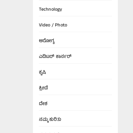
Technology
Video / Photo
ಆರೋಗ್ಯ
ಎಡಿಟರ್‌ ಕಾರ್ನರ್
ಕೃಷಿ
ಕ್ರೀಡೆ
ದೇಶ
ನಮ್ಮ ಕುರಿತು