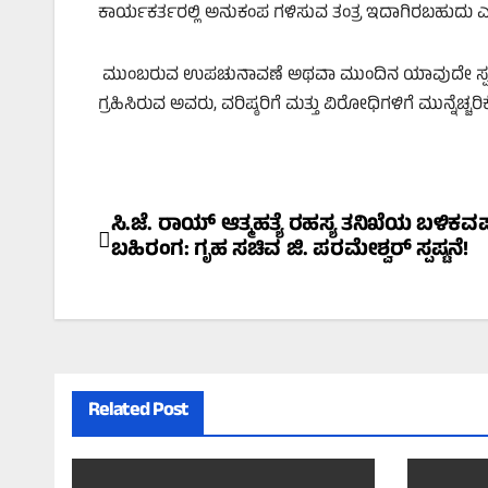
ಕಾರ್ಯಕರ್ತರಲ್ಲಿ ಅನುಕಂಪ ಗಳಿಸುವ ತಂತ್ರ ಇದಾಗಿರಬಹುದು ಎನ
ಮುಂಬರುವ ಉಪಚುನಾವಣೆ ಅಥವಾ ಮುಂದಿನ ಯಾವುದೇ ಸ್ಪರ್ಧೆಗ
ಗ್ರಹಿಸಿರುವ ಅವರು, ವರಿಷ್ಠರಿಗೆ ಮತ್ತು ವಿರೋಧಿಗಳಿಗೆ ಮುನ್ನೆಚ್ಚರಿಕೆ
Post
ಸಿ.ಜೆ. ರಾಯ್ ಆತ್ಮಹತ್ಯೆ ರಹಸ್ಯ ತನಿಖೆಯ ಬಳಿಕವಷ್
ಬಹಿರಂಗ: ಗೃಹ ಸಚಿವ ಜಿ. ಪರಮೇಶ್ವರ್ ಸ್ಪಷ್ಟನೆ!
navigation
Related Post