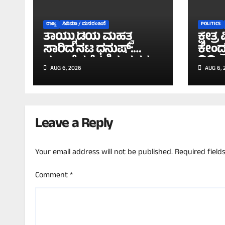
ರಾಜ್ಯ
ಸಿನಿಮಾ / ಮನರಂಜನೆ
POLITICS
ತಾಯ್ನುಡಿಯ ಮಹತ್ವ
ಕ್ಷೇತ್
ಸಾರಿದ ನಟ ಧನುಷ್:
ಕೇಂದ್
ಸ್ವಭಾಷೆ ಕಡೆಗಣಿಸುವವರ
ದಿಢೀ
AUG 6, 2026
AUG 6, 
ವಿರುದ್ಧ ತೀಕ್ಷ್ಣ ಪ್ರತಿಕ್ರಿಯೆ!
ಅಧಿವೇ
ಇಲ್ಲ 
Leave a Reply
Your email address will not be published.
Required fiel
Comment
*